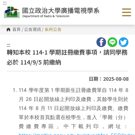
:::
跳
到
主
要
內
容
首頁
/
公告資訊
/
系所公告
區
塊
:::
轉知本校 114-1 學期註冊繳費事項，請同學務
必於 114/9/5 前繳納
日期：2025-08-08
114 學年度第 1 學期新生註冊繳費單自 114 年 8
月 26 日起開放線上列印及繳費，其餘學生則於
114 年 8 月 11 日起開放線上列印及繳費。繳費
單於本校首頁點選在校學生，進入「學雜（分）
費繳費專區」中下載列印，網址：