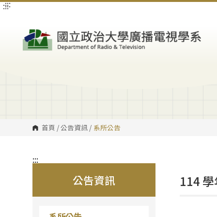
:::
:::
跳
到
主
要
內
容
區
塊
首頁
/
公告資訊
/
系所公告
:::
公告資訊
114
系所公告