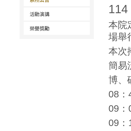
11
活動演講
本院定
榮譽獎勵
場舉
本次
簡易
博、
08
09：
09：