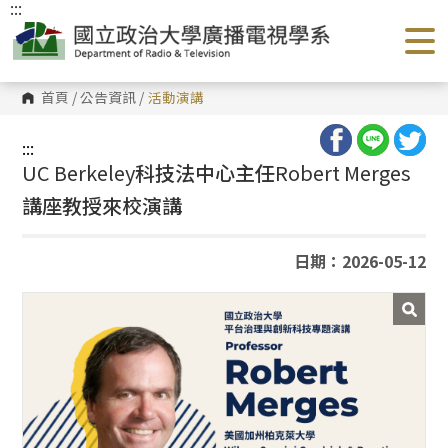
:::
跳
到
主
要
內
容
首頁
/
公告資訊
/
活動演講
區
塊
:::
UC Berkeley
科技法中心主任
Robert Merges
講座教授來校演講
日期：2026-05-12