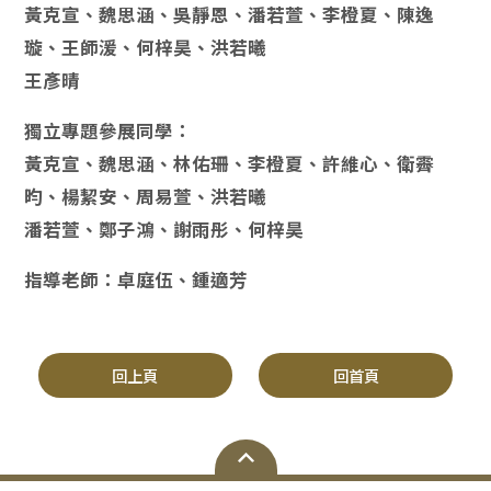
黃克宣、魏思涵、吳靜恩、潘若萱、李橙夏、陳逸
璇、王師湲、何梓昊、洪若曦
王彥晴
獨立專題參展同學：
黃克宣、魏思涵、林佑珊、李橙夏、許維心、衛霽
昀、楊絜安、周易萱、洪若曦
潘若萱、鄭子鴻、謝雨彤、何梓昊
指導老師：卓庭伍、鍾適芳
回上頁
回首頁