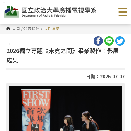
:::
跳
到
主
要
內
容
首頁
/
公告資訊
/
活動演講
區
塊
:::
2026獨立專題《未竟之間》畢業製作：影展
成果
日期：2026-07-07