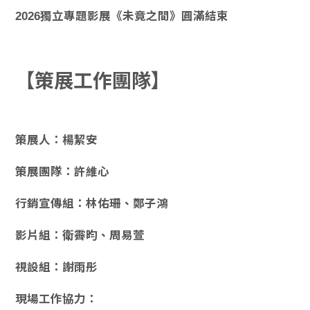
2026獨立專題影展《未竟之間》圓滿結束
【策展工作團隊】
策展人：楊絜安
策展團隊：許維心
行銷宣傳組：林佑珊、鄭子鴻
影片組：衛霽昀、周易萱
視設組：謝雨彤
現場工作協力：