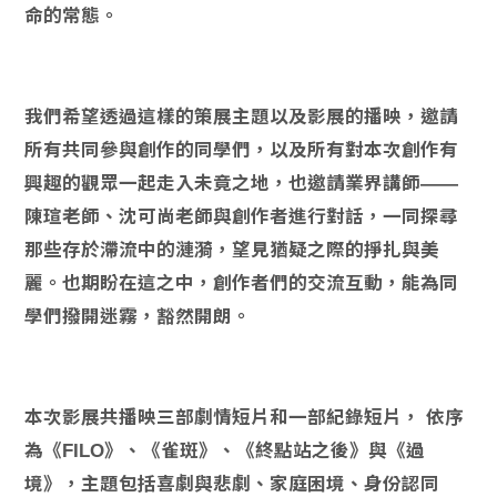
命的常態。
我們希望透過這樣的策展主題以及影展的播映，邀請
所有共同參與創作的同學們，以及所有對本次創作有
興趣的觀眾一起走入未竟之地，也邀請業界講師——
陳瑄老師、沈可尚老師與創作者進行對話，一同探尋
那些存於滯流中的漣漪，望見猶疑之際的掙扎與美
麗。也期盼在這之中，創作者們的交流互動，能為同
學們撥開迷霧，豁然開朗。
本次影展共播映三部劇情短片和一部紀錄短片， 依序
為《FILO》、《雀斑》、《終點站之後》與《過
境》，主題包括喜劇與悲劇、家庭困境、身份認同