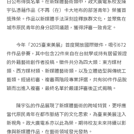
日公布得獎名單。在新媒體藝術類中，政大廣電系校友陳
宇弘憑藉作品《不再（在）卡大地布的部落青年》榮獲首
獎殊榮。作品以新媒體手法深刻詮釋族群文化，並聚焦在
城市原民青年的身分認同議題，獲得評審一致肯定。
今年「2025臺東美展」首度開放國際徵件，吸引672
件作品參賽，其中包含22件來自在台就學或持有居留簽證
的外籍藝術創作者投稿。徵件共分為四大類：東方媒材
類、西方媒材類、新媒體藝術類，以及立體造型與傳統工
藝類。經過初審、複審兩階段專業評選，共有80件作品脫
穎而出進入複審，最終名單於嚴謹評審後正式揭曉。
陳宇弘的作品展現了新媒體藝術的跨域特質，更呼應
當代原民青年在都市脈絡下的文化思索，為臺東美展注入
新視角。政大廣電系亦以此為榮，期待校友未來持續以影
像與新媒體作品，在藝術領域發光發熱。