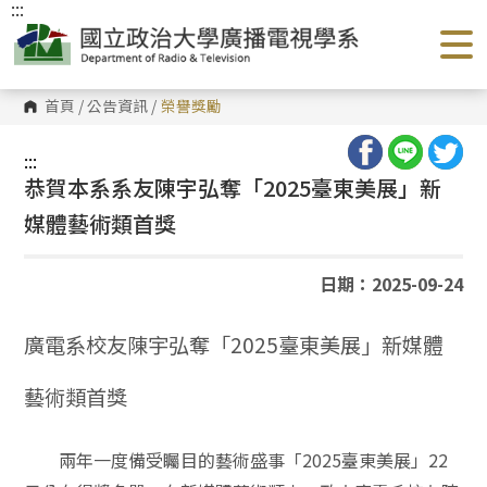
:::
跳
到
主
要
內
容
首頁
/
公告資訊
/
榮譽獎勵
區
塊
:::
恭賀本系系友陳宇弘奪「2025臺東美展」新
媒體藝術類首獎
日期：2025-09-24
廣電系校友陳宇弘奪「2025臺東美展」新媒體
藝術類首獎
兩年一度備受矚目的藝術盛事「2025臺東美展」22