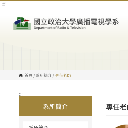
:::
:::
跳
到
主
要
內
容
區
塊
首頁
/
系所簡介
/
專任老師
:::
系所簡介
專任老
系所簡介