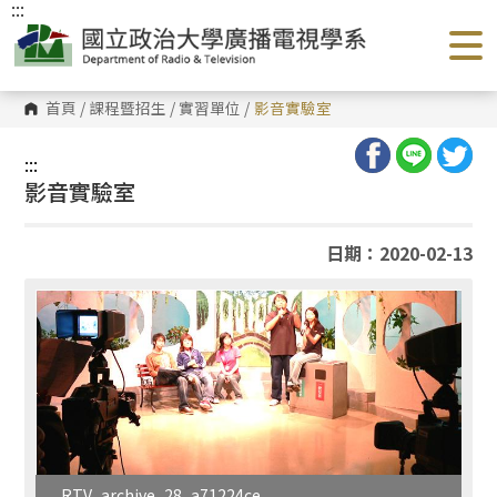
:::
跳
到
主
要
內
容
首頁
/
課程暨招生
/
實習單位
/
影音實驗室
區
塊
:::
影音實驗室
日期：2020-02-13
__RTV_archive_28_a71224ce