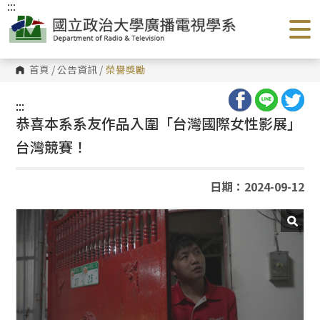
:::
跳
到
主
要
內
容
首頁
/
公告資訊
/
榮譽獎勵
區
塊
:::
恭喜本系系友作品入圍「台灣國際女性影展」
台灣競賽！
日期：2024-09-12