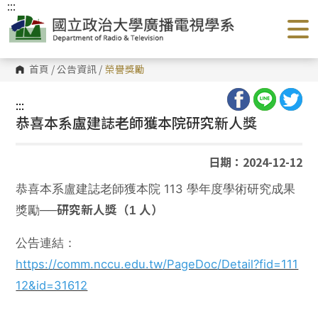
:::
跳
到
主
要
內
容
首頁
/
公告資訊
/
榮譽獎勵
區
塊
:::
恭喜本系盧建誌老師獲本院研究新人獎
日期：2024-12-12
恭喜本系盧建誌老師獲本院 113 學年度學術研究成果
獎勵──
研究新人獎（1 人）
公告連結：
https://comm.nccu.edu.tw/PageDoc/Detail?fid=111
12&id=31612