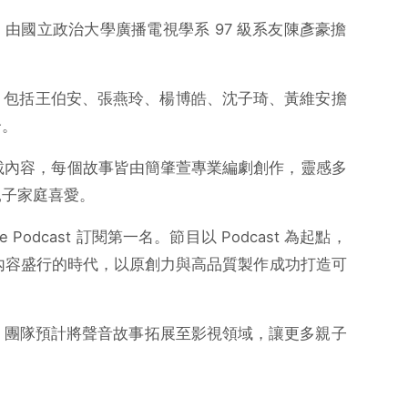
，
由國立政治大學廣播電視學系 97 級系友陳彥豪擔
，包括王伯安、張燕玲、
楊博皓、沈子琦、黃維安擔
合。
集連載內容，每個故事皆由簡肇
萱專業編劇創作，靈感多
親子家庭喜愛。
le Podcast 訂閱第一名。節目以 Podcast 為起點，
內容盛行的時代，
以原創力與高品質製作成功打造可
，
團隊預計將聲音故事拓展至影視領域，
讓更多親子