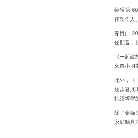
榮獲第 6
任製作人
節目自 2
任配音，
《一起說
來自小朋
此外，《一
逐步發展
持續經營
除了金鐘
家庭聽見