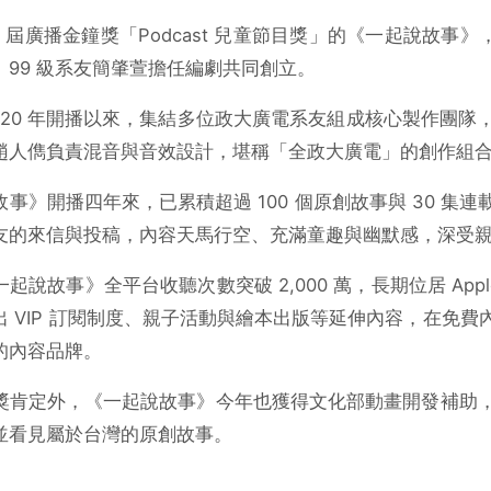
0 屆廣播金鐘獎「Podcast 兒童節目獎」的《
一起說故事》
、
99 級系友簡肇萱擔任編劇共同創立。
020 年開播以來，
集結多位政大廣電系友組成核心製作團隊
趙人儁負責混音與音效設計，
堪稱「全政大廣電」的創作組
故事》開播四年來，
已累積超過 100 個原創故事與 30 
友的來信與投稿，內容天馬行空、
充滿童趣與幽默感，深受
起說故事》全平台收聽次數突破 2,000 萬，長期位居
App
出 VIP 訂閱制度、親子活動與繪本出版等延伸內容，
在免費
的內容品牌。
獎肯定外，《一起說故事》
今年也獲得文化部動畫開發補助
並看見屬於台灣的原創故事。