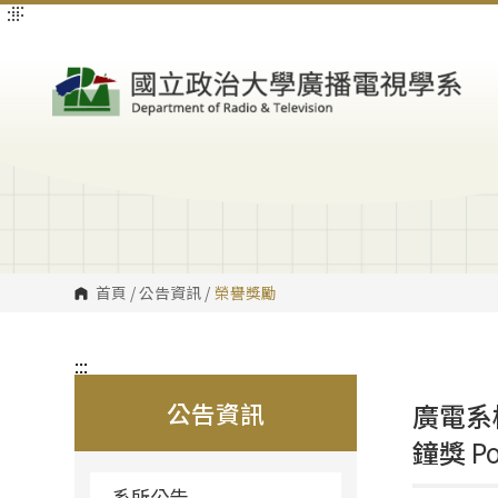
:::
:::
跳
到
主
要
內
容
區
塊
首頁
/
公告資訊
/
榮譽獎勵
:::
公告資訊
廣電系
鐘獎
P
系所公告