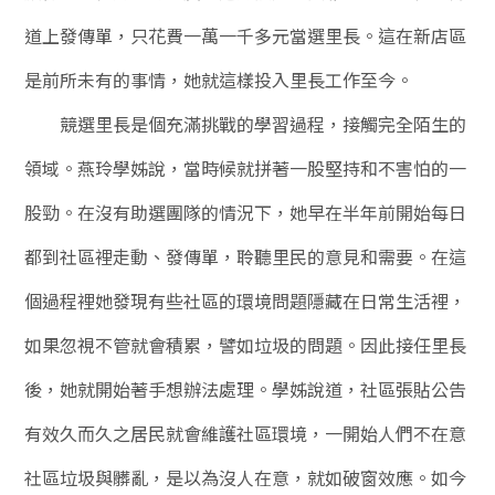
道上發傳單，只花費一萬一千多元當選里長。這在新店區
是前所未有的事情，她就這樣投入里長工作至今。
競選里長是個充滿挑戰的學習過程，接觸完全陌生的
領域。燕玲學姊說，當時候就拼著一股堅持和不害怕的一
股勁。在沒有助選團隊的情況下，她早在半年前開始每日
都到社區裡走動、發傳單，聆聽里民的意見和需要。在這
個過程裡她發現有些社區的環境問題隱藏在日常生活裡，
如果忽視不管就會積累，譬如垃圾的問題。因此接任里長
後，她就開始著手想辦法處理。學姊說道，社區張貼公告
有效久而久之居民就會維護社區環境，一開始人們不在意
社區垃圾與髒亂，是以為沒人在意，就如破窗效應。如今