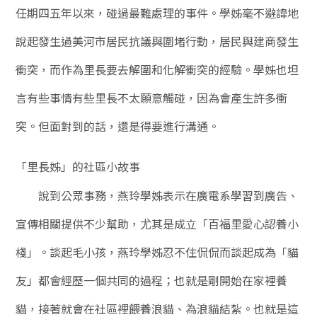
任期四五年以來，碰過最難處理的事件。學姊毫不避諱地
說起發生過美河市居民抗議與圍堵行動，居民與建商發生
衝突，而作為里長要去解圍和化解衝突的經驗。學姊也坦
言有些事情有些里長不太願意觸碰，因為會產生許多衝
突。但面對到的話，還是得要進行溝通。
「里長姊」的社區小故事
說到公眾事務，燕玲學姊表示在廣電系學習到廣告、
宣傳相關提供不少幫助，尤其是成立「百福里愛心認養小
棧」。談起毛小孩，燕玲學姊忍不住侃侃而談起成為「貓
友」都會經歷一個共同的過程；也就是剛開始在家裡養
貓，接著就會在社區裡餵養浪貓、為浪貓結紮。也就是這