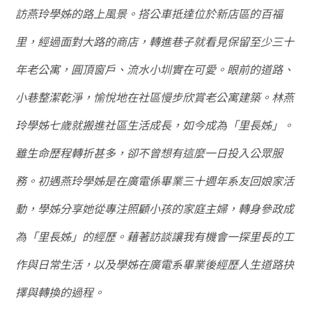
訪燕玲學姊的路上風景。搭公車抵達位於新店區的百福
里，經過面對大路的商店，轉進巷子就看見保留至少三十
年老公寓，圓頂窗戶、流水小圳實在可愛。眼前的道路、
小巷整潔乾淨，愉悅地在社區慢步欣賞老公寓建築。林燕
玲學姊七歲就搬進社區生活成長，如今成為「里長姊」。
雖生命歷程轉折甚多，卻不曾想有這麼一日投入公眾服
務。初遇燕玲學姊是在廣電係畢業三十週年系友回娘家活
動，學姊分享她從專注照顧小孩的家庭主婦，轉身參政成
為「里長姊」的經歷。藉著訪談讓我有機會一探里長的工
作與日常生活，以及學姊在廣電系畢業後經歷人生道路抉
擇與轉換的過程。