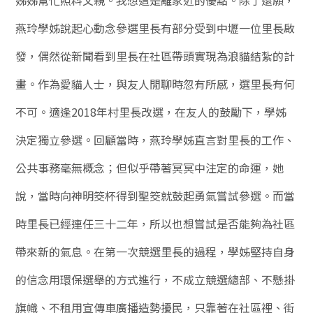
燕玲學姊說起心動念參選里長有部分受到中壢一位里長啟
發，偶然從新聞看到里長在社區帶頭實現為浪貓結紮的計
畫。作為愛貓人士，與友人閒聊時忽有所感，選里長有何
不可。適逢2018年村里長改選，在友人的鼓勵下，學姊
決定獨立參選。回顧當時，燕玲學姊直言對里長的工作、
公共事務毫無概念；但似乎帶著冥冥中注定的命運，她
說，當時向神明筊杯得到聖筊就鼓起勇氣嘗試參選。而當
時里長已經連任三十二年，所以也想嘗試是否能夠為社區
帶來新的氣息。在第一次競選里長的過程，學姊堅持自身
的信念用環保選舉的方式進行，不成立競選總部、不懸掛
旗幟、不租用宣傳車廣播造勢擾民，只靠著在社區裡、街