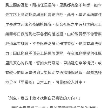
民之間的互動。剛接任里長時，里民都完全不熟悉，如今
走在路上隨時都能與里民寒暄招呼。此外，學姊承續前任
里長建立起來的夜間巡邏隊，結合社區之中有熱忱的志工
無籌每日夜晚到社群各個角落巡邏。由於隊員都不像警察
經過專業訓練，不會佩帶防身武器或警棍，也沒有執法權
力；因此巡邏隊僅是上過民防課程，在夜晚巡視提供社區
里民安心的作用，譬如大門沒關、車鑰匙忘拿等情況，或
有較少的情況是遇到火災協助交通指揮與通報。學姊熟練
地分享「里長姊」日常工作，可見她投入其中。
「別急，我五十歲才找到自己喜歡的方向。
」
距離大學畢業三十年，學姊回顧廣電系四年的收穫，