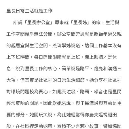
里長日常生活就是工作
所謂「里長辦公室」原來就「里長姊」的家，生活與
工作空間幾乎無法分開，辦公空間旁邊就是照顧年邁父親
的起居室與生活空間。燕玲學姊說道，這個工作基本沒有
上下班時間，每日睜開眼睛就是上班，閉上眼睛才是休
息。說到里長工作的核心，簡單說是路平、燈亮和溝通三
大項，但其實是社區裡的日常生活細節。她分享在社區裡
對環境問題較為費心，如亂丟垃圾、路霸、噪音也是里民
經常反映的問題。因此對她來說，與里民溝通與互動是重
要的部分。她開玩笑說，為此她經常得像農夫巡視稻田
般，在社區裡走動觀察，累積不少有趣小故事；譬如協助