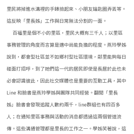
里民將掉進水溝裡的手錶撿起來、小朋友鑰匙圈弄丟等。
這反映「里長姊」工作與日常無法分割的一面。
百福里是個不小的里區，里民大概有三千人；以里區
事務管理的角度而言算是適中尚能負擔的程度。燕玲學姊
說到，都會型社區並不如鄉村型社區環境，鄰里能夠每日
碰面打招呼，到了她們這一代的居民即使是長居於此也未
必會認識彼此，因此社交媒體也是重要的互動工具，其中
Line 和臉書是燕玲學姊與團隊共同經營。翻閱「里長
姊」臉書會發現追蹤人數約兩千，line群組也有四百多
人；在通知里區事務與活動的消息都透過這兩個管道流
傳。這些溝通管理都是里長的工作之一。學姊笑著說，這