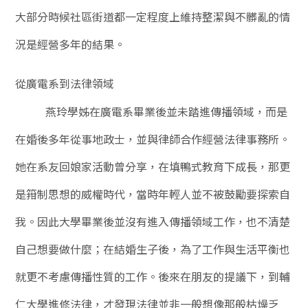
大部分時候社區街道都一定程度上維持整潔與不髒亂的情
況是經營多年的結果。
從廣電系到法律領域
燕玲學姊在廣電系畢業後並未踏進傳播領域，而是
在婚後多年從事地政士，並與律師合作經營法律事務所。
她在系友回娘家活動曾分享，在填鴨式教育下成長，那更
是箝制思想的威權時代，當時年輕人並不被鼓勵要探索自
我。因此大學畢業後並沒有進入傳播領域工作，也不清楚
自己想要做什麼；在結婚生子後，為了工作與生活平衡也
就更不考慮傳播性質的工作。後來在朋友的提議下，到輔
仁大學進修法律，才發現法律並非一般想像那般枯燥乏