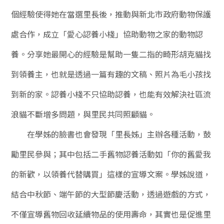
個經驗使得她在當選里長後，推動與新北市政府動物保護
處合作，成立「愛心認養小棧」協助動物之家的動物認
養。分享她最開心的經驗是幫助一隻二指的畸形胡克貓找
到領養主，也就是透過一篇有趣的文稿、照片為毛小孩找
到新的家。認養小棧不只協助認養，也能有效解決社區流
浪貓不斷增多問題，與里民共同照顧貓。
在學姊的臉書也會發現「里長姊」主辦各種活動，鼓
勵里民參與；其中包括二手舊物認養活動如「你的舊愛我
的新歡，以領養代替購買」這樣的宣導文案。學姊說道，
結合中秋節、端午節的大型節慶活動，透過遊戲的方式，
不僅宣導舊物回收延續物品的使用壽命，其實也是促進里