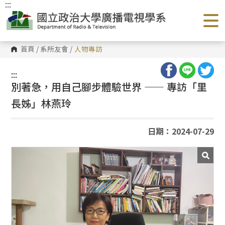
:::
跳
到
主
要
內
容
首頁
/
系所友會
/
人物專訪
區
塊
:::
別著急，用自己腳步體驗世界 —— 專訪「里
長姊」林燕玲
日期：2024-07-29