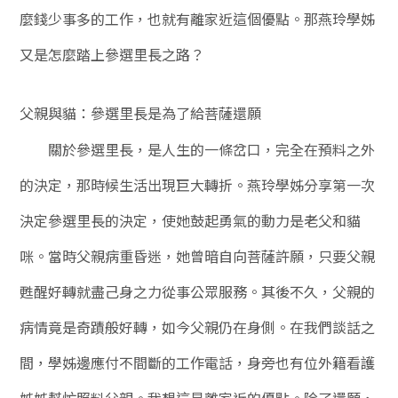
麼錢少事多的工作，也就有離家近這個優點。那燕玲學姊
又是怎麼踏上參選里長之路？
父親與貓：參選里長是為了給菩薩還願
關於參選里長，是人生的一條岔口，完全在預料之外
的決定，那時候生活出現巨大轉折。燕玲學姊分享第一次
決定參選里長的決定，使她鼓起勇氣的動力是老父和貓
咪。當時父親病重昏迷，她曾暗自向菩薩許願，只要父親
甦醒好轉就盡己身之力從事公眾服務。其後不久，父親的
病情竟是奇蹟般好轉，如今父親仍在身側。在我們談話之
間，學姊邊應付不間斷的工作電話，身旁也有位外籍看護
姊姊幫忙照料父親。我想這是離家近的優點。除了還願，