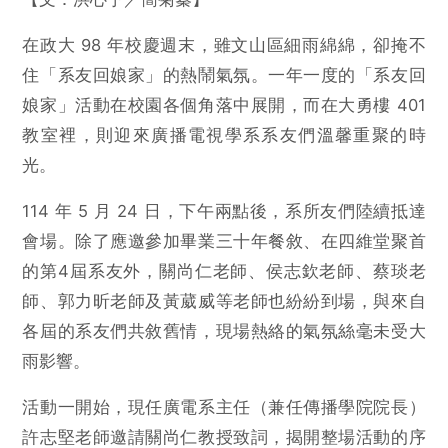
在政大 98 年校慶週末，雖文山區細雨綿綿，卻掩不
住「系友回娘家」的熱鬧氣氛。一年一度的「系友回
娘家」活動在校園各個角落中展開，而在大勇樓 401
教室裡，則迎來廣播電視學系系友們溫馨重聚的時
光。
114 年 5 月 24 日，下午兩點後，系所友們陸續抵達
會場。除了應邀參加畢業三十年餐敘、在四維堂聚首
的第4屆系友外，關尚仁老師、侯志欽老師、蔡琰老
師、郭力昕老師及黃葳威等老師也紛紛到場，與來自
各屆的系友們共敘舊情，現場熱絡的氣氛絲毫未受大
雨影響。
活動一開始，現任廣電系主任（兼任傳播學院院長）
許志堅老師邀請關尚仁教授致詞，揭開整場活動的序