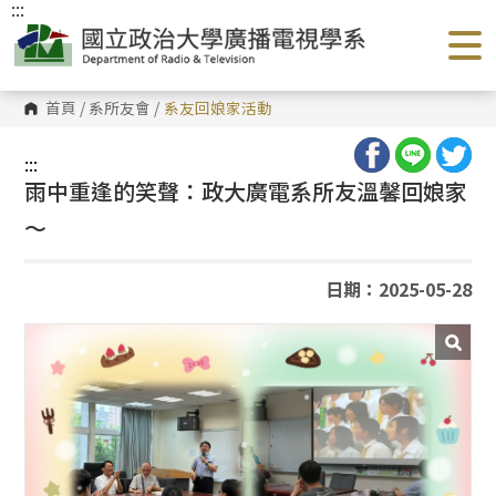
:::
跳
到
主
要
內
容
首頁
/
系所友會
/
系友回娘家活動
區
塊
:::
雨中重逢的笑聲：政大廣電系所友溫馨回娘家
～
日期：2025-05-28