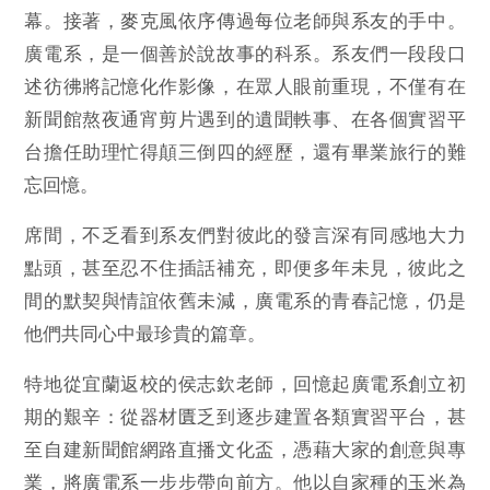
幕。接著，麥克風依序傳過每位老師與系友的手中。
廣電系，是一個善於說故事的科系。系友們一段段口
述彷彿將記憶化作影像，在眾人眼前重現，不僅有在
新聞館熬夜通宵剪片遇到的遺聞軼事、在各個實習平
台擔任助理忙得顛三倒四的經歷，還有畢業旅行的難
忘回憶。
席間，不乏看到系友們對彼此的發言深有同感地大力
點頭，甚至忍不住插話補充，即便多年未見，彼此之
間的默契與情誼依舊未減，廣電系的青春記憶，仍是
他們共同心中最珍貴的篇章。
特地從宜蘭返校的侯志欽老師，回憶起廣電系創立初
期的艱辛：從器材匱乏到逐步建置各類實習平台，甚
至自建新聞館網路直播文化盃，憑藉大家的創意與專
業，將廣電系一步步帶向前方。他以自家種的玉米為