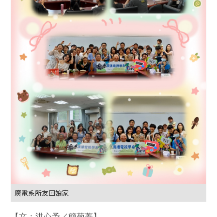
廣電系所友回娘家
【文：洪心予／簡菊蓁】