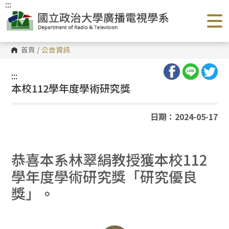
:::
跳
到
主
要
內
容
首頁
/
公告資訊
區
塊
:::
本校112學年度學術研究獎
日期：2024-05-17
恭喜本系林翠絹教授獲本校112
學年度學術研究獎「研究優良
獎」。