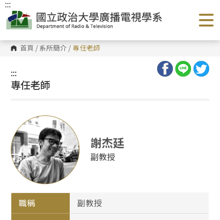
:::
跳
到
主
要
內
容
首頁
/
系所簡介
/
專任老師
區
塊
:::
專任老師
謝杰廷
副教授
職稱
副教授