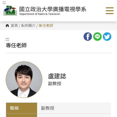
:::
跳
到
主
要
內
容
首頁
/
系所簡介
/
專任老師
區
塊
:::
專任老師
盧建誌
副教授
職稱
副教授