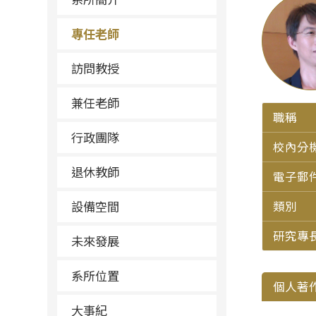
專任老師
訪問教授
兼任老師
職稱
行政團隊
校內分
退休教師
電子郵
設備空間
類別
研究專
未來發展
系所位置
個人著
大事紀