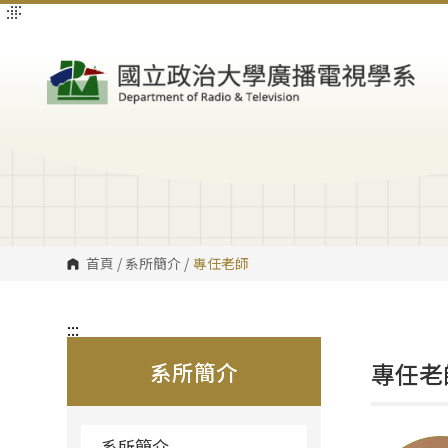
:::
:::
跳
到
主
要
內
容
區
塊
首頁
/
系所簡介
/
專任老師
:::
系所簡介
專任老
系所簡介