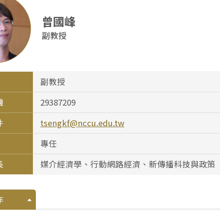
曾國峰
副教授
副教授
機
29387209
件
tsengkf@nccu.edu.tw
專任
長
媒介經濟學、行動網路經濟、新傳播科技與政策
作