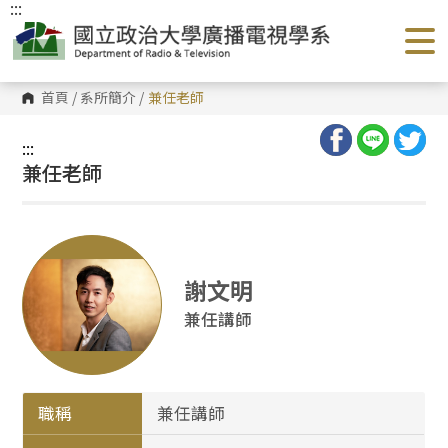
:::
跳
到
主
要
內
容
首頁
/
系所簡介
/
兼任老師
區
塊
:::
兼任老師
謝文明
兼任講師
職稱
兼任講師