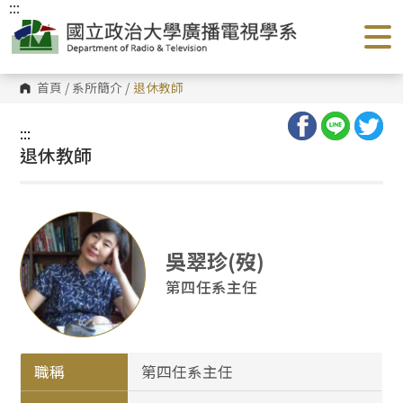
:::
跳
到
主
要
內
容
首頁
/
系所簡介
/
退休教師
區
塊
:::
退休教師
吳翠珍(歿)
第四任系主任
職稱
第四任系主任