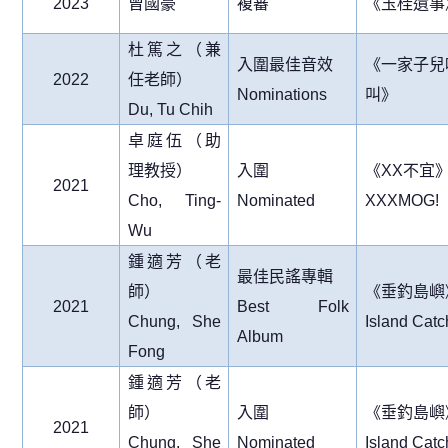
2023
曾國豪
複審
《玉桂遺事
杜篤之（兼
入圍最佳音效
《一家子兒
2022
任老師）
Nominations
叫》
Du, Tu Chih
卓庭伍（助
理教授）
入圍
《
XX
不宜
2021
Cho, Ting-
Nominated
XXXMOG!
Wu
鍾適芳（老
最佳民謠專輯
師）
《垂釣島嶼
2021
Best Folk
Chung, She
Island Catc
Album
Fong
鍾適芳（老
師）
入圍
《垂釣島嶼
2021
Chung, She
Nominated
Island Catc