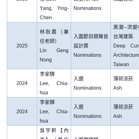
Yang, Ying-
Nominations
Chen
黑潮
--
流變
林耿農（兼
入圍節目類聲音
台灣建築
任老師）
2025
設計獎
Deep Curr
Lin Geng
Nominations
Architectur
Nong
Taiwan
李家驊
入選
薄荷涼菸
2024
Lee, Chia-
Nominations
Ash
hua
李家驊
入選
薄荷涼菸
2024
Lee, Chia-
Nominations
Ash
hua
吳宇軒【內