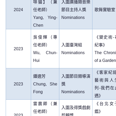
啡貓】（兼
入圍廣播類音樂
2024
任老師）
節目主持人獎
歌舞實驗室
Yang, Ying-
Nominations
Chen
吳俊輝（專
《變史術
-
任老師）
入圍臺灣組
紀事》
2023
Wu, Chun-
Nominations
The Chroni
Hui
of a Garden
《客家紀
鍾適芳
入圍節目類導演
藝術與人
2023
Chung, She
獎
列
-
我們在
Fong
Nominations
遇》
雷震卿（兼
《台北女
入圍及得獎戲劇
任老師）
鑑》
2023
剪輯獎