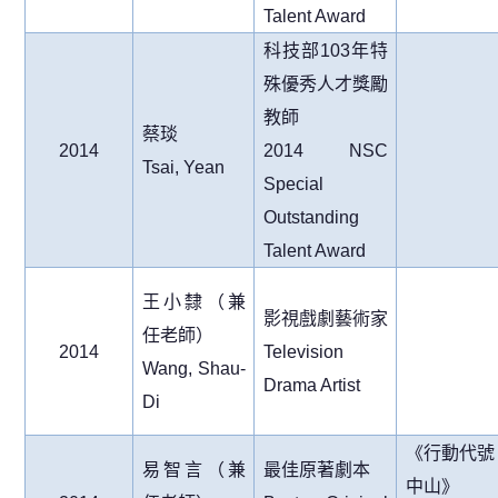
Talent Award
科技部
103
年特
殊優秀人才獎勵
教師
蔡琰
2014
2014 NSC
Tsai, Yean
Special
Outstanding
Talent Award
王小隸（兼
影視戲劇藝術家
任老師）
2014
Television
Wang, Shau-
Drama Artist
Di
《行動代號
易智言（兼
最佳原著劇本
中山》