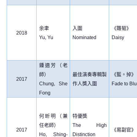
余聿
入圍
《雛菊》
2018
Yu, Yu
Nominated
Daisy
鍾適芳（老
師）
最佳演奏專輯製
《藍。掉》
2017
Chung, She
作人獎入圍
Fade to Bl
Fong
何昕明（兼
特優獎
任老師）
The High
2017
《易副官》
Ho, Shing-
Distinction