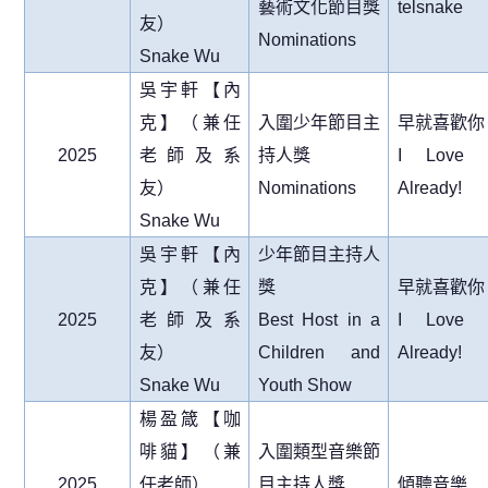
藝術文化節目獎
telsnake
友）
Nominations
Snake Wu
吳宇軒【內
克】（兼任
入圍少年節目主
早就喜歡你
2025
老師及系
持人獎
I Love 
友）
Nominations
Already!
Snake Wu
吳宇軒【內
少年節目主持人
克】（兼任
獎
早就喜歡你
2025
老師及系
Best Host in a
I Love 
友）
Children and
Already!
Snake Wu
Youth Show
楊盈箴【咖
啡貓】（兼
入圍類型音樂節
2025
任老師）
目主持人獎
傾聽音樂