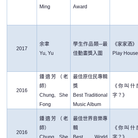
Ming
Award
余聿
學生作品類
─
最
《家家酒》
2017
Yu, Yu
佳動畫獎入圍
Play House
鍾適芳（老
最佳原住民專輯
師）
獎
《你叫什
2016
Chung, She
Best Traditional
字？》
Fong
Music Album
鍾適芳（老
最佳世界音樂專
師）
輯
《你叫什
2016
Chung, She
Best World
字？》