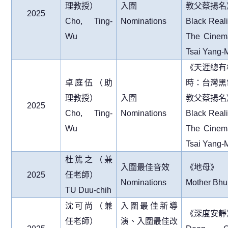
理教授）
入圍
教父蔡揚名
2025
Cho, Ting-
Nominations
Black Reali
Wu
The Cinem
Tsai Yang-
《天涯總有
卓庭伍（助
時：台灣黑
理教授）
入圍
教父蔡揚名
2025
Cho, Ting-
Nominations
Black Reali
Wu
The Cinem
Tsai Yang-
杜篤之（兼
入圍最佳音效
《地母》
2025
任老師）
Nominations
Mother Bhu
TU Duu-chih
沈可尚（兼
入圍最佳新導
《深度安靜
任老師）
演、入圍最佳改