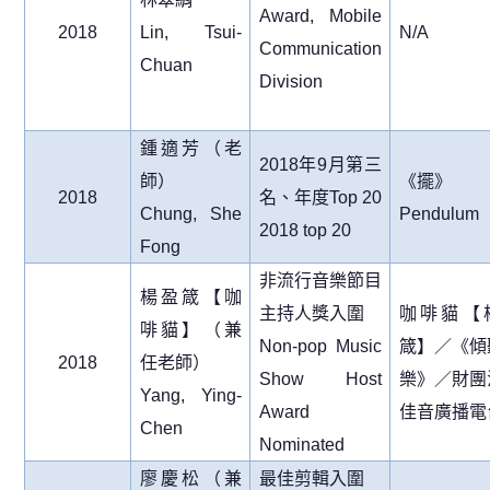
Award, Mobile
2018
Lin, Tsui-
N/A
Communication
Chuan
Division
鍾適芳（老
2018
年
9
月第三
師）
《擺》
2018
名、年度
Top 20
Chung, She
Pendulum
2018 top 20
Fong
非流行音樂節目
楊盈箴【咖
主持人獎入圍
咖啡貓【
啡貓】（兼
Non-pop Music
箴】／《傾
2018
任老師）
Show Host
樂》／財團
Yang, Ying-
Award
佳音廣播電
Chen
Nominated
廖慶松（兼
最佳剪輯入圍