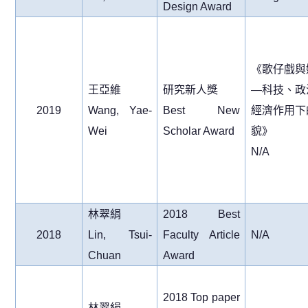
Design Award
《歌仔戲與
王亞維
研究新人獎
—
科技、政
2019
Wang, Yae-
Best New
經濟作用下
Wei
Scholar Award
貌》
N/A
林翠絹
2018 Best
2018
Lin, Tsui-
Faculty Article
N/A
Chuan
Award
2018 Top paper
林翠絹