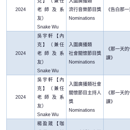
克】（兼任
入圍廣播類
2024
老師及系
流行音樂節目獎
《告白那一
友）
Nominations
Snake Wu
吳宇軒【內
克】（兼任
入圍廣播類
《那一天的
2024
老師及系
社會關懷節目獎
課》
友）
Nominations
Snake Wu
吳宇軒【內
入圍廣播類社會
克】（兼任
關懷節目主持人
《那一天的
2024
老師及系
獎
課》
友）
Nominations
Snake Wu
楊盈箴【咖