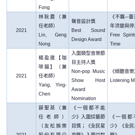
Fong
林耿農（兼
《不羈
─
臺
聲音設計獎
任老師）
年流變與停
2021
Best Sound
Lin, Geng
Free Spirit
Design Award
Nong
Time
入圍類型音樂節
楊盈箴【咖
目主持人獎
啡貓】（兼
Non-pop Music
《傾聽音樂
2021
任老師）
Show Host
Listening M
Yang, Ying-
Award
Chen
Nomination
薛聖棻（兼
《一個都不能
任老師）
少》入圍綜藝節
《一個都
（友松娛樂
目獎；《全民星
少》《全民
2021
股份有限公
攻略》入圍益智
略》