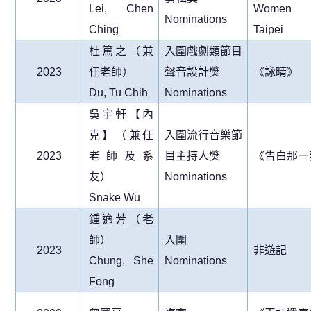
Lei, Chen
Women
Nominations
Ching
Taipei
杜篤之（兼
入圍戲劇類節目
2023
任老師）
聲音設計獎
《詠晴》
Du, Tu Chih
Nominations
吳宇軒【內
克】（兼任
入圍流行音樂節
2023
老師及系
目主持人獎
《告白那一
友）
Nominations
Snake Wu
鍾適芳（老
師）
入圍
2023
非遊記
Chung, She
Nominations
Fong