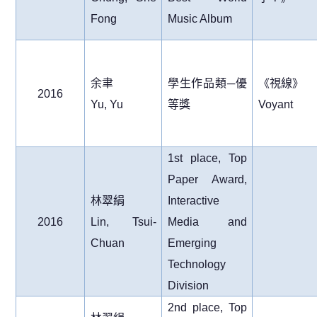
Fong
Music Album
余聿
學生作品類
─
優
《視線》
2016
Yu, Yu
等獎
Voyant
1st place, Top
Paper Award,
林翠絹
Interactive
2016
Lin, Tsui-
Media and
Chuan
Emerging
Technology
Division
2nd place, Top