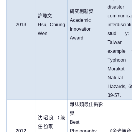
disaster
研究創新獎
許瓊文
communicat
Academic
2013
Hsu, Chiung
interdiscipl
Innovation
Wen
stud y
Award
Taiwan
example 
Typhoon
Morakot.
Natural
Hazards, 69
39-57
.
雜誌類最佳攝影
獎
沈昭良（兼
Best
任老師）
2012
Photography
《金光舞台