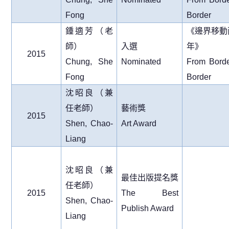
Fong
Border
鍾適芳（老
《邊界移動
師）
入選
年》
2015
Chung, She
Nominated
From Borde
Fong
Border
沈昭良（兼
任老師）
藝術獎
2015
Shen, Chao-
Art Award
Liang
沈昭良（兼
最佳出版提名獎
任老師）
2015
The Best
Shen, Chao-
Publish Award
Liang