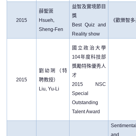
益智及實境節目
薛聖棻
獎
2015
Hsueh,
《歡樂智多
Best Quiz and
Sheng-Fen
Reality show
國立政治大學
104
年度科技部
獎勵特殊優秀人
劉幼琍（特
才
2015
聘教授）
2015 NSC
Liu, Yu-Li
Special
Outstanding
Talent Award
Sentimenta
and t