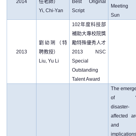
2014
任老師）
Best Original
Meeting 
Yi, Chi-Yan
Script
Sun
102
年度科技部
補助大專校院獎
劉幼琍（特
勵特殊優秀人才
2013
聘教授）
2013 NSC
Liu, Yu Li
Special
Outstanding
Talent Award
The emerg
of “s
disaster-
affected ar
and i
implication