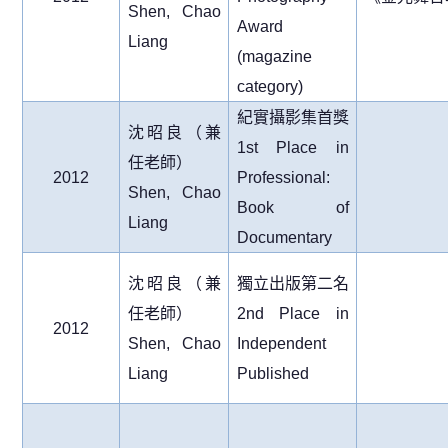
Shen, Chao
Award
Liang
(magazine
category)
紀實攝影集首獎
沈昭良（兼
1st Place in
任老師）
2012
Professional:
Shen, Chao
Book of
Liang
Documentary
沈昭良（兼
獨立出版第二名
任老師）
2nd Place in
2012
Shen, Chao
Independent
Liang
Published