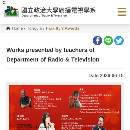
:::
G
o
t
o
C
o
Home
/
Honours
/
Faculty’s Awards
n
t
e
:::
n
Works presented by teachers of
t
A
Department of Radio & Television
r
e
a
Date 2026-06-15