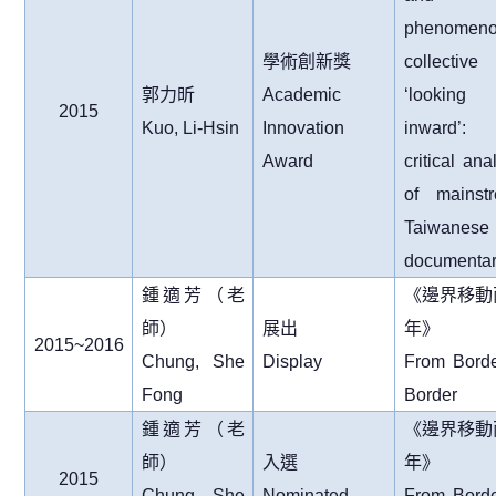
phenomeno
學術創新獎
collective
郭力昕
Academic
‘looking
2015
Kuo, Li-Hsin
Innovation
inward’
Award
critical ana
of mainst
Taiwanese
documenta
鍾適芳（老
《邊界移動
師）
展出
年》
2015~2016
Chung, She
Display
From Borde
Fong
Border
鍾適芳（老
《邊界移動
師）
入選
年》
2015
Chung, She
Nominated
From Borde