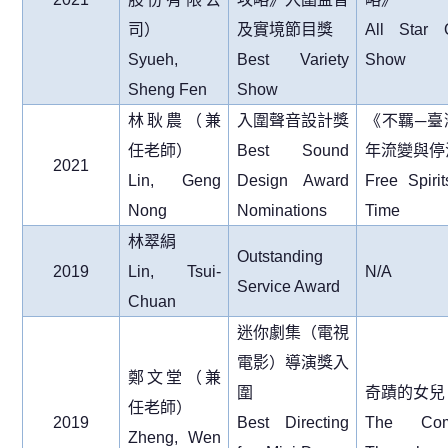
司）
及實境節目獎
All Star 
Syueh,
Best Variety
Show
Sheng Fen
Show
林耿農（兼
入圍聲音設計獎
《不羈
─
臺
任老師）
Best Sound
年流變與停
2021
Lin, Geng
Design Award
Free Spirit
Nong
Nominations
Time
林翠絹
Outstanding
2019
Lin, Tsui-
N/A
Service Award
Chuan
迷你劇集（電視
電影）導演獎入
鄭文堂（兼
圍
奇蹟的女兒
任老師）
2019
Best Directing
The Com
Zheng, Wen