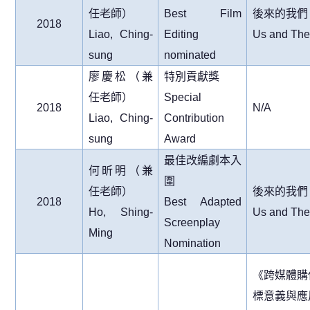
任老師）
Best Film
後來的我們
2018
Liao, Ching-
Editing
Us and Th
sung
nominated
廖慶松（兼
特別貢獻獎
任老師）
Special
2018
N/A
Liao, Ching-
Contribution
sung
Award
最佳改編劇本入
何昕明（兼
圍
任老師）
後來的我們
2018
Best Adapted
Ho, Shing-
Us and Th
Screenplay
Ming
Nomination
《跨媒體購
標意義與應