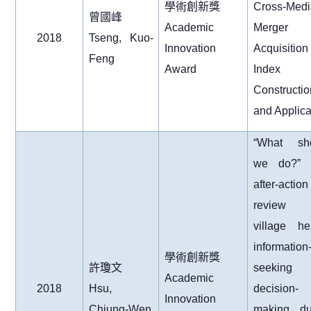
學術創新獎
Cross-Medi
曾國峰
Academic
Merge
2018
Tseng, Kuo-
Innovation
Acquisition
Feng
Award
Index
Constructio
and Applica
“What sh
we do?” 
after-action
review
village he
information
學術創新獎
許瓊文
seeking 
Academic
2018
Hsu,
decision-
Innovation
Chiung-Wen
making du