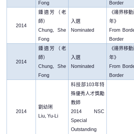
Fong
Border
鍾適芳（老
《邊界移動
師）
入選
年》
2014
Chung, She
Nominated
From Borde
Fong
Border
鍾適芳（老
《邊界移動
師）
入選
年》
2014
Chung, She
Nominated
From Borde
Fong
Border
科技部
103
年特
殊優秀人才獎勵
教師
劉幼琍
2014
2014 NSC
Liu, Yu-Li
Special
Outstanding