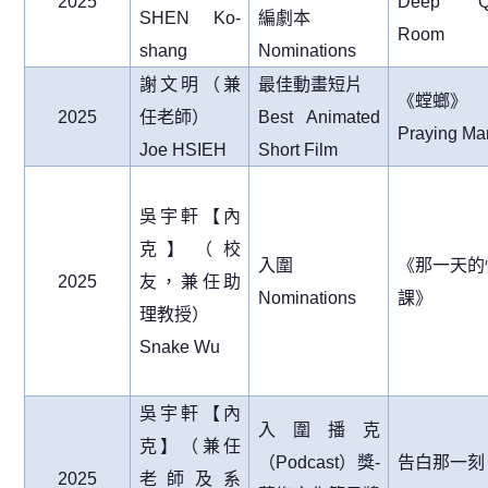
2025
Deep Qu
SHEN Ko-
編劇本
Room
shang
Nominations
謝文明（兼
最佳動畫短片
《螳螂》
2025
任老師）
Best Animated
Praying Man
Joe HSIEH
Short Film
吳宇軒【內
克】（校
入圍
《那一天的
2025
友，兼任助
Nominations
課》
理
教授）
Snake Wu
吳宇軒【內
入圍播克
克】（兼任
（
Podcast
）獎
-
告白那一刻
2025
老師及系