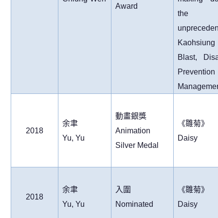
Award
the
unpreceden
Kaohsiung
Blast, Disa
Prevention
Manageme
動畫銀獎
余聿
《雛菊》
2018
Animation
Yu, Yu
Daisy
Silver Medal
余聿
入圍
《雛菊》
2018
Yu, Yu
Nominated
Daisy