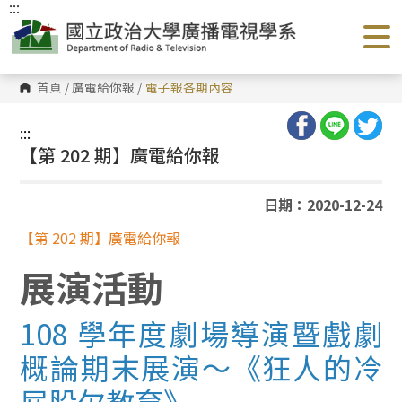
:::
跳
到
主
要
內
容
首頁
/
廣電給你報
/
電子報各期內容
區
塊
:::
【第 202 期】廣電給你報
日期：2020-12-24
【第 202 期】廣電給你報
展演活動
108 學年度劇場導演暨戲劇
概論期末展演～《狂人的冷
屁股欠教育》