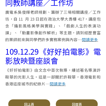
同教師講座／工作坊
廣電系吳俊輝老師規劃、籌辦了三場相關講座／工作
坊，自 11 月 23 日起在政治大學大勇樓 417，講座包
含「攝影風格美學與實踐」、「戲劇人生的表演功
課」、「動畫影像創作解析」等主題，請到經歷豐富
的業師前來與同學們許多實務案例與內容…
閱讀更多
109.12.29《好好拍電影》電
影放映暨座談會
《好好拍電影》由文念中首次執導，縷述著名導演許
鞍華的光影人生。這是一部關於許鞍華，香港電影和
香港這座城市的紀錄片…
閱讀更多
回上頁
回首頁