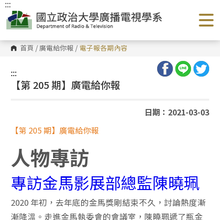
:::
跳
到
主
要
內
容
首頁
/
廣電給你報
/
電子報各期內容
區
塊
:::
【第 205 期】廣電給你報
日期：2021-03-03
【第 205 期】廣電給你報
人物專訪
專訪金馬影展部總監陳曉珮
2020 年初，去年底的金馬獎剛結束不久，討論熱度漸
漸降溫。走進金馬執委會的會議室，陳曉珮遞了瓶金