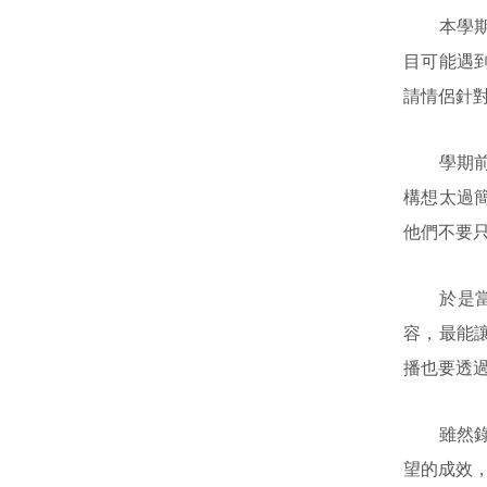
本學期由
目可能遇
請情侶針
學期前半
構想太過
他們不要
於是當演
容，最能
播也要透
雖然錄影
望的成效