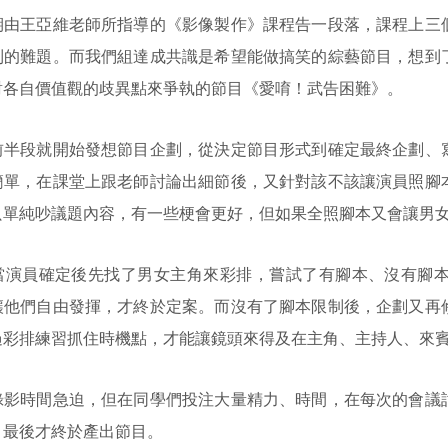
王亞維老師所指導的《影像製作》課程告一段落，課程上三個
到的難題。而我們組達成共識是希望能做搞笑的綜藝節目，想到
對各自價值觀的歧異點來爭執的節目《愛唷！武告困難》。
段就開始發想節目企劃，從決定節目形式到確定最終企劃、寫
簡單，在課堂上跟老師討論出細節後，又針對該不該讓演員照腳
只單純吵議題內容，有一些梗會更好，但如果全照腳本又會讓男
員確定後先找了男女主角來彩排，嘗試了有腳本、沒有腳本
讓他們自由發揮，才終於定案。而沒有了腳本限制後，企劃又再
過彩排練習抓住時機點，才能讓鏡頭來得及在主角、主持人、來
時間急迫，但在同學們投注大量精力、時間，在每次的會議討
，最後才終於產出節目。