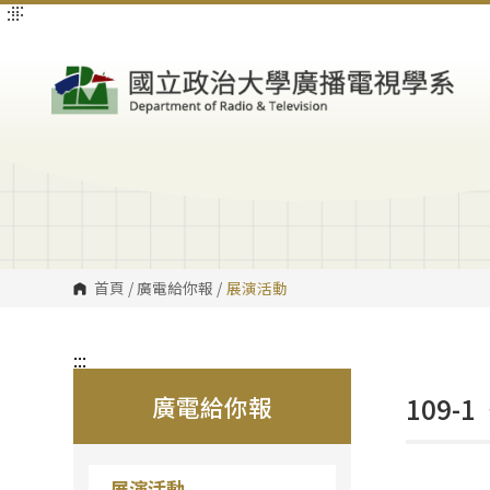
:::
:::
跳
到
主
要
內
容
區
塊
首頁
/
廣電給你報
/
展演活動
:::
廣電給你報
109
展演活動