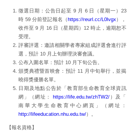
徵選日期：公告日起至 9 月 6 日（星期一）23
時 59 分前登記
報名（
https://reurl.cc/L0lvgx
），
收件至 9 月 16 日（星期四）12 時止，逾期恕不
受理。
評審評選：邀請相關學者專家組成評選會進行評
選，預計 10 月
上旬辦理決審會議。
公布入圍名單：預計 10 月下旬公告。
頒獎典禮暨首映會：預計 11 月中旬舉行，
並揭
曉得獎優勝名單。
日期及地點公告於「教育部生命教育全球資訊
網」（網址：
ht
tps://life.edu.tw/zhTW2/
）及「
南華大學生命教育中心網頁」（網址：
http://
lifeeducation.nhu.edu.tw/
）。
【報名資格】