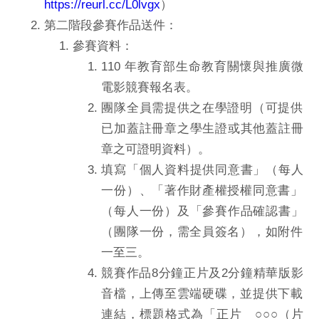
https://reurl.cc/L0lvgx
）
第二階段參賽作品送件：
參賽資料：
110 年教育部生命教育關懷與推廣微
電影競賽報名表。
團隊全員需提供之在學證明（
可提供
已加蓋註冊章之學生證或其他蓋註冊
章之可證明資料）。
填寫「個人資料提供同意書」（每人
一份）、「
著作財產權授權同意書」
（每人一份）及「參賽作品確認書」
（
團隊一份，需全員簽名），如附件
一至三。
競賽作品8分鐘正片及2分鐘精華版影
音檔，上傳至雲端硬碟，
並提供下載
連結，標題格式為「正片＿○○○（片