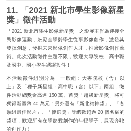
11. 「2021 新北市學生影像新星
獎」徵件活動
「2021 新北市學生影像新星獎」
之影展主旨為迎接全
民影像運動，鼓勵全學齡學生從事影像創作，
激發其
發揮創意，發掘未來影像創作人才，推廣影像創作藝
術。此次
活動徵件主題不限，歡迎大專院校、高中職
及國中、
國小學生踴躍投件！
本活動徵件組別分為「一般組：大專院校（含）以
上」及「
種子新星組：高中職（含）以下」兩組，徵
件活動總獎金高達 150
萬。首獎「超級新星獎」將可
獨得新臺幣 40 萬元！另外還有「
新北精神獎」、「各
類組最佳影片」、「優選獎」等總數超過 20 個
名額的
獎項，歡迎所有在學熱愛創作的年輕學子，
展現奔馳
的創作力！