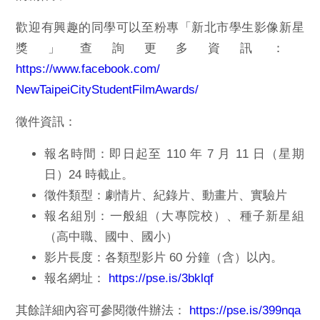
歡迎有興趣的同學可以至粉專「新北市學生影像新星
獎」
查詢更多資訊：
https://www.facebook.
com/
NewTaipeiCityStudentFilmAwards
/
徵件資訊：
報名時間：即日起至 110 年 7 月 11 日（星期
日）24 時截止。
徵件類型：劇情片、紀錄片、動畫片、實驗片
報名組別：一般組（大專院校）、種子新星組
（高中職、
國中、國小）
影片長度：各類型影片 60 分鐘（含）以內。
報名網址：
https://pse.is/3bklqf
其餘詳細內容可參閱徵件辦法：
https://pse.is/
399nqa