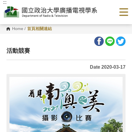
:::
G
o
t
o
C
o
Home
/
首頁相關連結
n
t
e
n
活動競賽
t
A
r
e
Date 2020-03-17
a