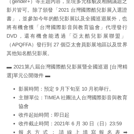
（gender+）等主題內容，
呈現多元樣貌及相關議題之
影片皆可。除了頒發「2021 台灣國際
酷兒影展入選證
書」，並參加今年的酷兒影展以及全國巡迴展外，
也
將有機會獲「台灣國際影音與教育協會」代理發行
DVD，
還有機會能透過「亞太酷兒影展聯盟」
（APQFFA）發行到 27 個亞太會員影展地區以及世界
其他知名酷兒影展。
▬ 2021第八屆台灣國際酷兒影展暨全國巡迴 [台灣精
選]單元公
開徵件 ▬
影展時間：預定 9 月下旬至 10 月初舉行。
主辦單位：TIMEA 社團法人台灣國際影音與教育
協會
收件起始時間：即日起
收件截止時間：2021年 6 月 30 日（日）23:59
報名方式：請線上填寫報名表➡