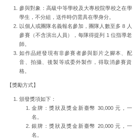
參與對象：高級中等學校及大專校院學校之在學
學生，不分組，
送件時仍需具在學身分。
以個人或團隊名義報名參加，團隊人數至多 8 人
參賽（
不含演出人員），每隊得提列 1 位指導老
師。
如作品經發現有非參賽者參與影片之腳本、配
音、拍攝、
後製等或委外製作，得取消參賽資
格。
【獎勵方式】
頒發獎項如下：
金牌：獎狀及獎金新臺幣 30,000 元，一
名。
銀牌：獎狀及獎金新臺幣 20,000 元，一
名。