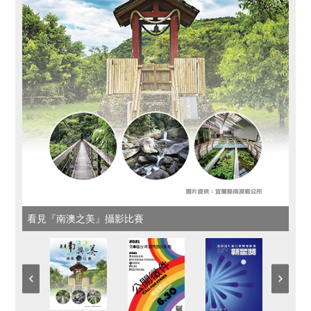
看見『南澳之美』攝影比賽