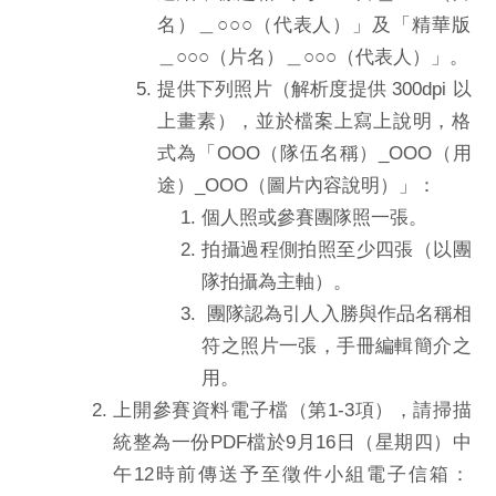
名）＿○○○（
代表人）」及「精華版
＿○○○（片名）＿○○○（代表人）」。
提供下列照片（解析度提供 300dpi 以
上畫素），
並於檔案上寫上說明，格
式為「OOO（隊伍名稱）_OOO（用
途）_OOO（圖片內容說明）」：
個人照或參賽團隊照一張。
拍攝過程側拍照至少四張（以團
隊拍攝為主軸）。
團隊認為引人入勝與作品名稱相
符之照片一張，手冊編輯簡介之
用。
上開參賽資料電子檔（第1-3項），請掃描
統整為一份PD
F檔於9月16日（星期四）中
午12時前傳送予至徵件小組電子信
箱：