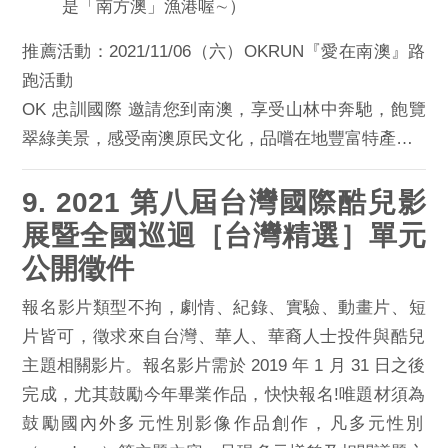
是「南方澳」漁港喔∼）
推薦活動：2021/11/06（六）OKRUN『愛在南澳』
路
跑活動
OK 忠訓國際 邀請您到南澳，享受山林中奔馳，飽覽
翠綠美景，
感受南澳原民文化，品嚐在地豐富特產…
9. 2021 第八屆台灣國際酷兒影
展暨全國巡迴［台灣精選］單元
公開徵件
報名影片類型不拘，劇情、紀錄、實驗、動畫片、短
片皆可，
徵求來自台灣、華人、華裔人士投件與酷兒
主題相關影片。
報名影片需於 2019 年 1 月 31 日之後
完成，
尤其鼓勵今年畢業作品，快快報名!唯題材須為
鼓勵國內外多元性別
影像作品創作，凡多元性別