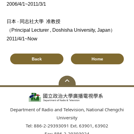
2006/4/1~2011/3/1
日本
‧
同志社大學
准教授
（
Principal Lecturer , Doshisha University, Japan
）
2011/4/1~Now
Back
Home
Department of Radio and Television, National Chengchi
University
Tel: 886-2-29393091 Ext. 63901, 63902
Fax: 886-2-29393024