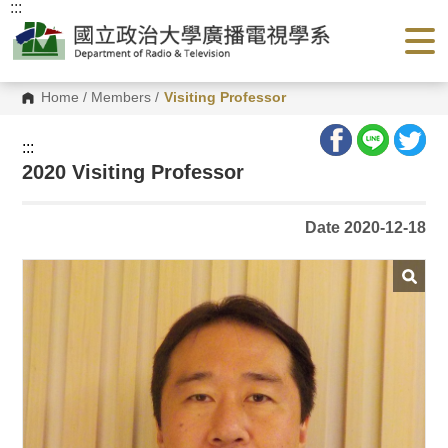
:::
G
o
t
o
C
o
Home
/
Members
/
Visiting Professor
n
t
e
:::
n
2020 Visiting Professor
t
A
r
e
Date 2020-12-18
a