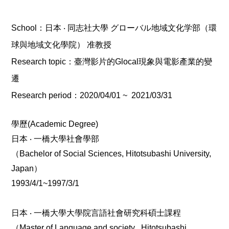
School：日本
‧
同志社大學
グローバル地域文化学部（環
球與地域文化學院）
准教授
Research topic
：臺灣影片的
Glocal
現象與電影產業的變
遷
Research period
：
2020/04/01 ~ 2021/03/31
學歷
(Academic Degree)
日本
‧
一橋大學社會學部
（
Bachelor of Social Sciences, Hitotsubashi University,
Japan
）
1993/4/1~1997/3/1
日本
‧
一橋大學大學院言語社會研究科碩士課程
（
Master of Language and society , Hitotsubashi