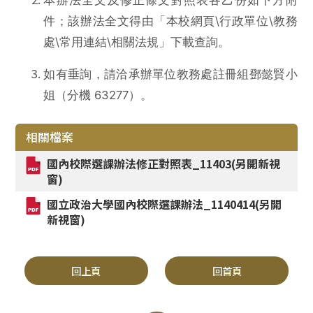
本辦法全文及修正條文對照表各乙份如下方附
件；該辦法全文得由「本校網頁\行政單位\教務
處\常用連結\相關法規」下載查詢。
如有垂詢，請洽承辦單位教務處註冊組鄧懿賢小
姐（分機 63277）。
相關檔案
國內校際選課辦法修正對照表_11403(另開新視
窗)
國立政治大學國內校際選課辦法_1140414(另開
新視窗)
回上頁
回首頁