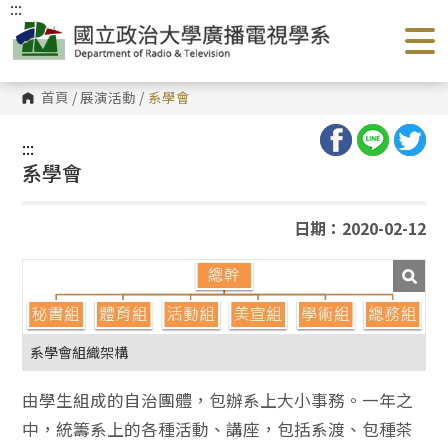
:::
跳
到
主
要
內
容
首頁
/
展演活動
/
系學會
區
塊
:::
系學會
日期：2020-02-12
系學會組織架構
由學生組成的自治團體，包辦系上大小事務。一年之
中，統籌系上的各種活動、講座，包括系渡、包種茶