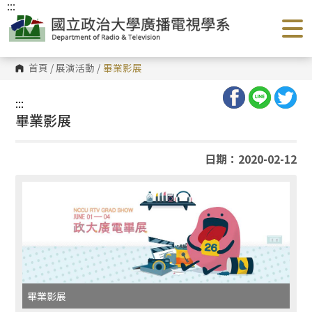
:::
跳
到
主
要
內
容
首頁
/
展演活動
/
畢業影展
區
塊
:::
畢業影展
日期：2020-02-12
畢業影展