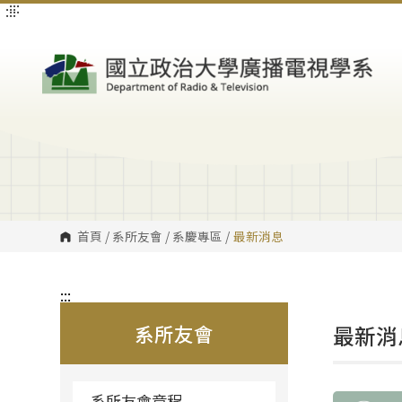
:::
:::
跳
到
主
要
內
容
區
塊
首頁
/
系所友會
/
系慶專區
/
最新消息
:::
系所友會
最新消
系所友會章程