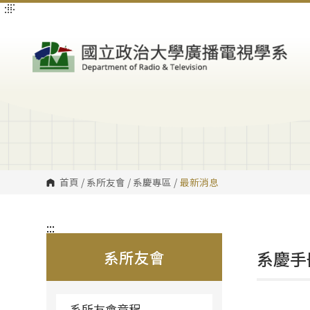
:::
:::
跳
到
主
要
內
容
區
塊
首頁
/
系所友會
/
系慶專區
/
最新消息
:::
系所友會
系慶手
系所友會章程