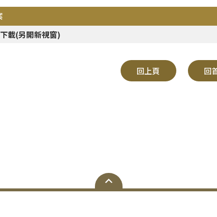
案
下載(另開新視窗)
回上頁
回