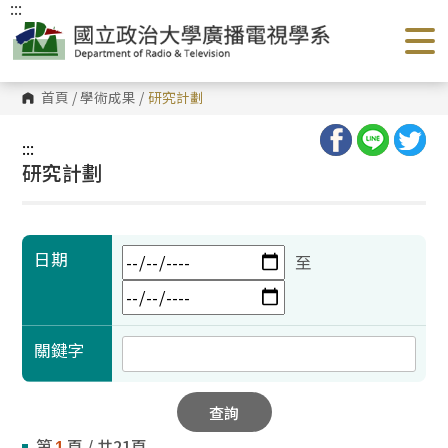
:::
跳
到
主
要
內
容
首頁
/
學術成果
/
研究計劃
區
塊
:::
研究計劃
日期
至
關鍵字
查詢
第
頁 / 共21頁
1