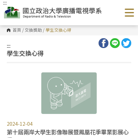
:::
跳
到
主
要
內
容
首頁
/
交換獎助
/
學生交換心得
區
塊
:::
學生交換心得
2024-12-04
第十屆兩岸大學生影像聯展暨鳳凰花季畢業影展心