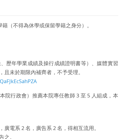
學籍（不得為休學或保留學籍之身分）。
機、歷年學業成績及操行成績證明書等）、媒體實習
，且未於期限內補齊者，不予受理。
hcQaFJkEcSahPZA
行政會）推薦本院專任教師 3 至 5 人組成，本
，廣電系 2 名，廣告系 2 名，得相互流用。
告之。