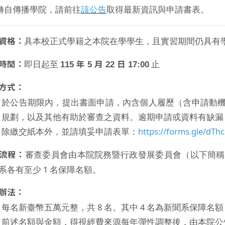
該公告
轉自傳播學院，請前往
取得最新資訊與申請書表。
具本校正式學籍之本院在學學生，且實習期間仍具有
資格：
即日起至
止
時間：
115 年 5 月 22 日 17:00
方式：
於公告期限內，提出書面申請，內含個人履歷（含申請動
規劃，以及其他有助於審查之資料。逾期申請或資料有缺漏
除繳交紙本外，並請填妥申請表單：
https://forms.gle/dT
審查委員會由本院院務暨行政發展委員會（以下簡稱本院
流程：
系各有至少 1 名保障名額。
辦法：
每名新臺幣五萬元整，共 8 名。其中 4 名為新聞系保障名額
前述名額與金額，得視經費來源每年彈性調整後，由本院公