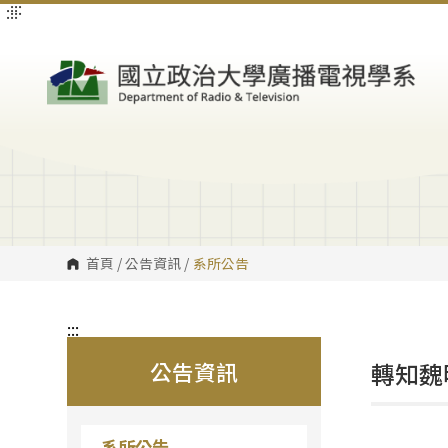
:::
:::
跳
到
主
要
內
容
區
塊
首頁
/
公告資訊
/
系所公告
:::
公告資訊
轉知魏
系所公告