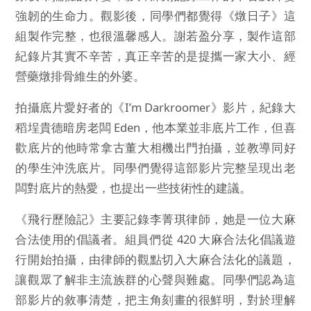
強韌的生命力。觀影後，同學們都覺得《燉日子》這
組製作完整，也很溫馨感人。謝若盈分享，製作這部
紀錄片其實不辛苦，真正辛苦的是提攜一家大小、經
營藥燉排骨維生的外婆。
拍攝底片愛好者的《I’m Darkroomer》影片，紀錄大
稻埕貴德暗房老闆 Eden，他本業並非底片工作，但喜
歡底片的他時常拿古董大相機出門拍攝，並教導同好
的學生沖洗底片。同學們覺得這部影片完整呈現出老
闆對底片的熱愛，也提出一些技術性的建議。
《飛行歷險記》主要記錄李菁琪律師，她是一位大麻
合法使用的倡議者。組員們從 420 大麻合法化倡議遊
行開始拍攝，由律師的觀點切入大麻合法化的議題，
讓觀眾了解非主流族群的心聲與難處。同學們認為這
部影片的敘事清楚，把主角刻畫的很鮮明，對於理解