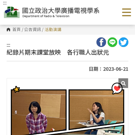
:::
跳
到
主
要
內
容
首頁
/
公告資訊
/
活動演講
區
塊
:::
紀錄片期末課堂放映 各行職人出狀元
日期：2023-06-21