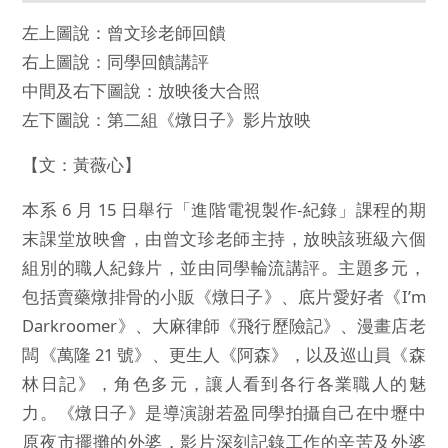
左上圖說：曾文珍老師回饋
右上圖說：同學回饋講評
中間及右下圖說：放映後大合照
左下圖說：第二組《燉日子》影片放映
【文：黃薇心】
本系 6 月 15 日舉行「進階電視製作-紀錄」課程的期
末課堂放映會，由曾文珍老師主持，放映該班級六個
組別的職人紀錄片，並由同學輪流講評。主題多元，
包括賣藥燉排骨的小販《燉日子》、底片愛好者《I’m
Darkroomer》、大麻律師《飛行歷險記》、漫畫店老
闆《萬隆 21 號》、更生人《阿森》，以及巡山員《森
林日記》，角色多元，讓人看到各行各業職人的魅
力。《燉日子》是導演謝若盈同學拍攝自己在中壢中
原夜市擺攤的外婆，影片深刻記錄工作的辛苦及外婆