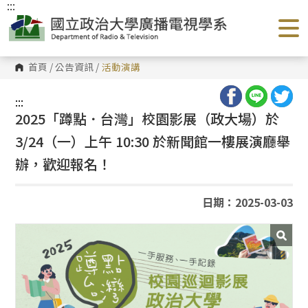
:::
跳
到
主
要
內
容
首頁
/
公告資訊
/
活動演講
區
塊
:::
2025「蹲點．台灣」校園影展（政大場）於
3/24（一）上午 10:30 於新聞館一樓展演廳舉
辦，歡迎報名！
日期：2025-03-03