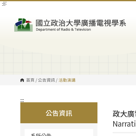
:::
:::
跳
到
主
要
內
容
區
塊
首頁
/
公告資訊
/
活動演講
:::
公告資訊
政大廣
Narrat
系所公告