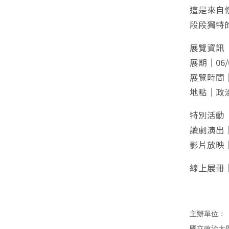
這是來自
段段獨特
展覽資訊
展期｜06/
展覽時間｜每
地點｜政
特別活動
讀劇演出｜0
影片放映｜0
線上展冊
主辦單位：

國立政治大