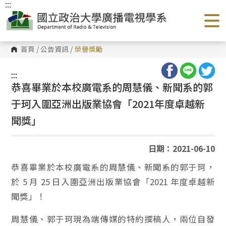
:::
跳
到
主
要
內
容
首頁
/
公告資訊
/
榮譽獎勵
區
塊
:::
恭喜畢業於本校廣電系的周慧儀、新聞系的郭
于珂入圍亞洲出版業協會「2021年度卓越新
聞獎」
日期：2021-06-10
恭喜畢業於本校廣電系的周慧儀、新聞系的郭于珂，
於 5 月 25 日入圍亞洲出版業協會「2021 年度卓越新
聞獎」！
周慧儀、郭于珂現為端傳媒的特約撰稿人，兩位自發