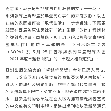
周慧儀、郭于珂對於該事件用細膩的文字一一寫下。
系列報導上篇聚焦於集體死亡事件的來龍去脈，以巴
迪族的家園如何被「現代生活」一步步侵蝕；下篇更
凝聚在西馬各原住民社群「被」集體「改信」穆斯林
的複雜與現實。周慧儀、郭于珂期盼以報導文章捍衛
當地原住民權益。幸運的是，亞洲出版業協會
（SOPA）於 5 月 25 日宣布該系列深度報導入圍
「2021 年度卓越新聞獎」的「卓越人權報道獎」。
亞洲出版業協會的「卓越新聞獎」今年已邁入第 23
屆，該獎為亞洲出版業協會為表彰亞太地區內報紙、
雜誌、通訊社及網路出版刊物中的傑出代表而設，報
名參選報導不限中、英文不限，但必須在 2020 年內出
版，且參選刊物必須是在亞太區內擁有廣泛讀者基礎
的中文或英文印刷媒體、網路出版刊物以及新聞通訊