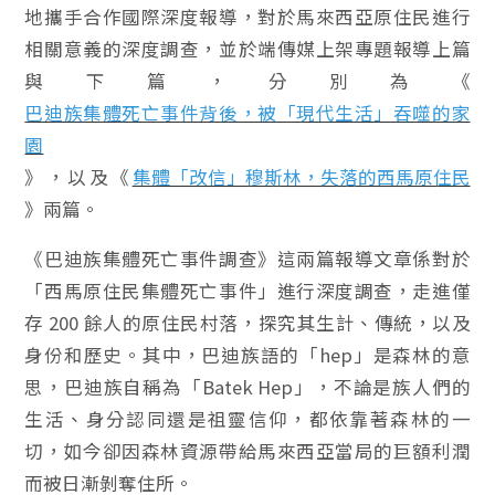
地攜手合作國際深度報導，對於馬來西亞原住民進行
相關意義的深度調查，並於端傳媒上架專題報導上篇
與下篇，分別為《
巴迪族集體死亡事件背後，被「現代生活」吞噬的家
園
》，以及《
集體「改信」穆斯林，失落的西馬原住民
》兩篇。
《巴迪族集體死亡事件調查》這兩篇報導文章係對於
「西馬原住民集體死亡事件」進行深度調查，走進僅
存 200 餘人的原住民村落，探究其生計、傳統，以及
身份和歷史。其中，巴迪族語的「hep」是森林的意
思，巴迪族自稱為「Batek Hep」，不論是族人們的
生活、身分認同還是祖靈信仰，都依靠著森林的一
切，如今卻因森林資源帶給馬來西亞當局的巨額利潤
而被日漸剝奪住所。