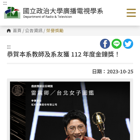
:::
跳
到
主
要
內
容
首頁
/
公告資訊
/
榮譽獎勵
區
塊
:::
恭賀本系教師及系友獲 112 年度金鐘獎！
日期：2023-10-25