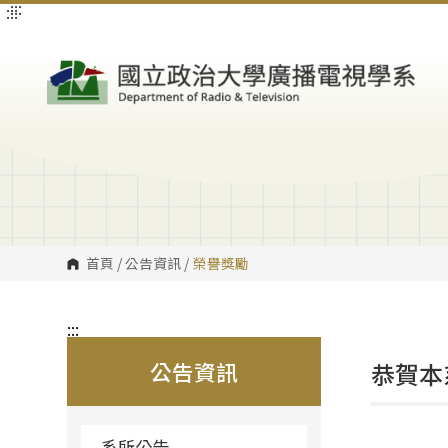
:::
:::
跳
到
主
要
內
容
區
塊
首頁
/
公告資訊
/
榮譽獎勵
:::
公告資訊
恭賀本
系所公告