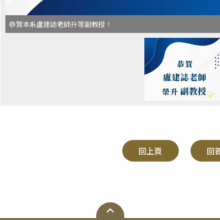
恭賀本系盧建誌老師升等副教授！
回上頁
回