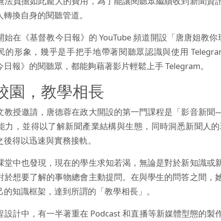
無法負擔如此龐大的費用，為了能讓閱聽眾繼續收到新聞資
人轉換自身的閱聽管道。
始在《基督教今日報》的 YouTube 頻道開設「唐唐姐教你玩
民的形象，幾乎是手把手地帶著閱聽眾認識與使用 Teleg
日報》的閱聽眾，都能夠藉著影片輕鬆上手 Telegram。
校園，教學相長
文教授邀請，唐德蓉在政大開設的第一門課程是「影音新聞
能力，並得以了解新聞產業結構與生態，同時洞悉新聞人的
之後得以迅速與實務接軌。
課堂中也發現，現在的學生求知若渴，無論是對於新知識或
對於想要了解的事物總會主動提問。在與學生的問答之間，
己的知識框架，達到所謂的「教學相長」。
程設計中，有一半著重在 Podcast 和直播等新媒體型態