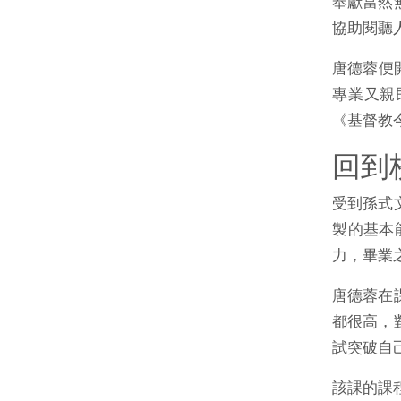
奉獻當然
協助閱聽
唐德蓉便開
專業又親
《基督教今
回到
受到孫式
製的基本
力，畢業
唐德蓉在
都很高，
試突破自
該課的課