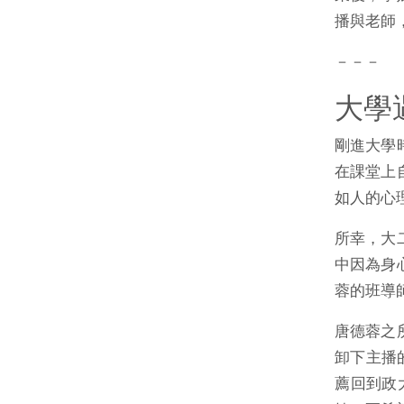
播與老師
－－－
大學
剛進大學
在課堂上
如人的心
所幸，大
中因為身
蓉的班導
唐德蓉之
卸下主播
薦回到政