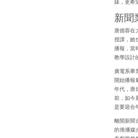
妹，更希
新聞
唐德蓉在
授課，她
播報，當
教學設計
廣電系畢
開始播報
年代，唐
前，如今
是要迎合
離開新聞
的推播媒