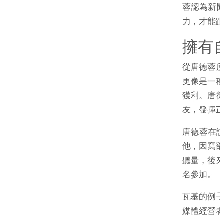
蓉認為新
力，才能
擁有
從唐德蓉
更像是一種
獲利。唐
友，發揮
唐德蓉在
他，因寫
聽量，後
名參加。
瓦基的例
媒體經營