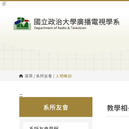
:::
:::
跳
到
主
要
內
容
區
塊
首頁
/
系所友會
/
人物專訪
:::
系所友會
教學相
系所友會章程