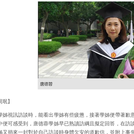
唐德蓉
周珉】
學姊視訊訪談時，能看出學姊有些疲憊，接著學姊便帶著歉
中便可感受到，唐德蓉學姊早已熟讀訪綱且擬定回答，在訪
姊又捎來一封對於自己訪談時身體欠安的道歉信，並附上事