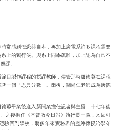
蓉時常感到惶恐與自卑，再加上廣電系許多課程需要
為系上的獨行俠。與系上同學疏離，加上認為自己不
常翹課。
播節目製作課程的授課教師，儘管那時唐德蓉在課程
德蓉一個「恩典分數」。爾後，關尚仁老師成為唐德
唐德蓉畢業後進入新聞業擔任記者與主播，十七年後
進修。之後擔任《基督教今日報》執行長一職，又因引
經驗回到學校，將多年來實務界的歷練傳授給學弟