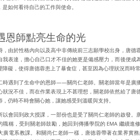
，是如何看待自己的工作與使命。
遇恩師點亮生命的光
時，由於性格內向以及高中非傳統前三志願學校出身，唐德
自我表達，擔心自己口才不佳的她更是備感壓力，而後便成
理障礙，使得唐德蓉患上了暴食症，甚至因為心理狀況而時
二時遇到了生命中的恩師——關尚仁老師。關老師當年是廣
心狀況不佳，而在作業表現上不甚理想，關老師依然給了唐
師，仍時不時會關心她，讓她感受到溫暖與支持。
所以會回到政大授課，一部份也是受了關尚仁老師的啟發。
的職稱，受到關老師鼓勵，她回到傳播學院的 EMA 繼續
大廣電系教課。和關尚仁老師一樣，唐德蓉帶著在業界實務