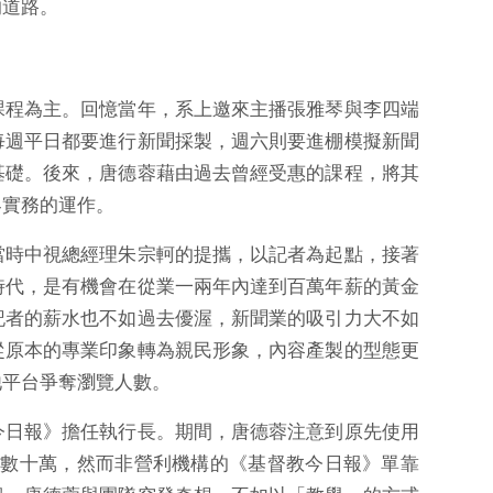
的道路。
課程為主。回憶當年，系上邀來主播張雅琴與李四端
每週平日都要進行新聞採製，週六則要進棚模擬新聞
基礎。後來，唐德蓉藉由過去曾經受惠的課程，將其
界實務的運作。
當時中視總經理朱宗軻的提攜，以記者為起點，接著
時代，是有機會在從業一兩年內達到百萬年薪的黃金
記者的薪水也不如過去優渥，新聞業的吸引力大不如
從原本的專業印象轉為親民形象，內容產製的型態更
他平台爭奪瀏覽人數。
今日報》擔任執行長。期間，唐德蓉注意到原先使用
來到數十萬，然而非營利機構的《基督教今日報》單靠