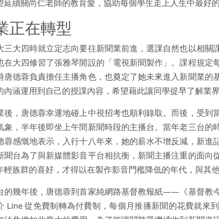
望延續關尚仁老師的教育愛，協助每個學生走上人生中最好
業正在轉型
大三大四時就立定志向要往新聞業前進，選課自然也以相關
也在大四修習了張雅琴開設的「電視新聞製作」。課程規定
時唐德蓉負責擔任主播角色，也奠定了她未來進入新聞業的
的內涵運用到自己的授課內容，希望藉此讓同學提早了解業
業後，唐德蓉幸運地碰上中視招考也順利錄取。而後，受到
氣象，半年後即坐上午間新聞時段的主播台。當年老三台的
德蓉感慨地表示，入行十八年來，她的薪水不增反減，新進
新聞台為了與新媒體影音平台相抗衡，新聞主播注重的面向
年輕族群的喜好，才得以在製作影音門檻降低的年代，與其
台的幾年後，唐德蓉到首家純網路基督教報紙——《基督教
介 Line 從免費制轉為付費制，每個月推播新聞的花費就