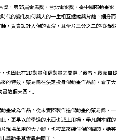
片獎，第
屆金馬獎、台北電影獎、臺中國際動畫影
55
達時代的變化如何與人的一生相互纏繞與背離。細分而
畫師，負責設計人偶的表演，且全片三分之二的拍攝都
好，也因此在
動畫和偶動畫之間選了後者。啟蒙自提
2D
出來的特效，蔡易錦在決定投身偶動畫作品前，看了大
動畫這個東西。」
偶動畫做為作品。從未實際製作過偶動畫的蔡易錦，一
如此，更早以前學過的東西也派上用場，舉凡劇本課的
拍片現場萬用的大力膠，也被拿來纏
住
偶的關節。她笑
演出與動畫其實異曲同工。