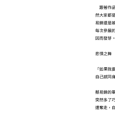
跟著作
然大家都
易錦還是
每次參展
因而發芽
悲憤之舞
「如果我
自己感同
蔡易錦的
突然多了
遭奪走，