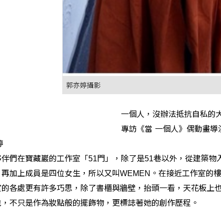
郭亦婷攝影
一個人，沒辦法抵抗自私的
專訪《當
一個人
》偶動畫
導
婷
夥伴們在寶藏巖的工作室「
門」，除了是
巷以外，從建築物
51
51
。再加上成員是四位女生，所以又叫
。在接近工作室的
WEMEN
室的各處更有許多巧思，除了書櫃與牆壁，抬頭一看，天花板上
包，不只是作為妝點般的擺飾物，更標誌著她的創作歷程。