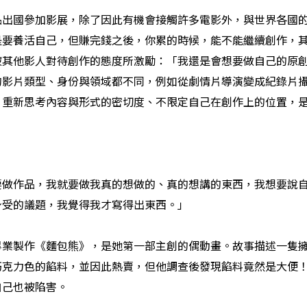
品出國參加影展，除了因此有機會接觸許多電影外，與世界各國
是要養活自己，但賺完錢之後，你累的時候，能不能繼續創作，
被其他影人對待創作的態度所激勵：「我還是會想要做自己的原
的影片類型、身份與領域都不同，例如從劇情片導演變成紀錄片
。重新思考內容與形式的密切度、不限定自己在創作上的位置，
要做作品，我就要做我真的想做的、真的想講的東西，我想要說
身受的議題，我覺得我才寫得出東西。」
畢業製作《麵包熊
》，是她第一部主創的偶動畫。故事描述一隻
巧克力色的餡料，並因此熱賣，但他調查後發現餡料竟然是大便
自己也被陷害。