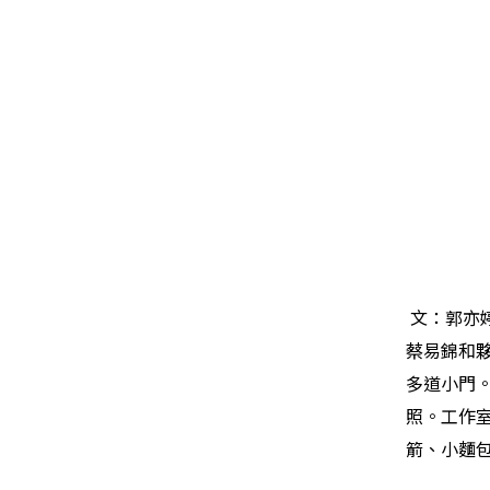
文：郭亦
蔡易錦和
多道小門
照。工作
箭、小麵