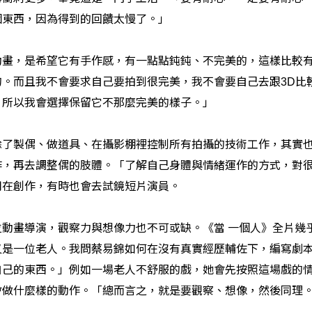
個東西，因為得到的回饋太慢了。」
動畫，是希望它有手作感，有一點點鈍鈍、不完美的，這樣比較
的。而且我不會要求自己要拍到很完美，我不會要自己去跟
比
3D
，所以我會選擇保留它不那麼完美的樣子。」
除了製偶、做道具、在攝影棚裡控制所有拍攝的技術工作，其實
作，再去調整偶的肢體。「了解自己身體與情緒運作的方式，對
用在創作，有時也會去試鏡短片演員。
位動畫導演，觀察力與想像力也不可或缺。《當
一個人》全片幾
又是一位老人。我問蔡易錦如何在沒有真實經歷輔佐下，編寫劇
自己的東西。」例如一場老人不舒服的戲，她會先按照這場戲的
會做什麼樣的動作。「總而言之，就是要觀察、想像，然後同理