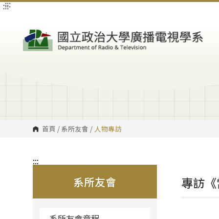
:::
:::
跳
到
主
要
內
容
區
塊
首頁
/
系所友會
/
人物專訪
:::
系所友會
專訪《
系所友會章程