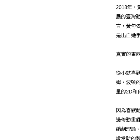
年，
2018
展的臺灣
言，黃勻
是出自她
真實的東
從小就喜
姆
・波頓
量的
和
2D
因為喜歡
邊修動畫
編劇理論
說當時的