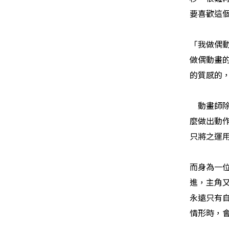
要喜歡這
「我做偶
做偶動畫
的質感的
動畫師
麼做出動
只將之運
而身為一
進，主角
永遠只有
情形時，