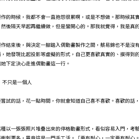
製作的時候，我都不會一直抱怨很累啊，或是不想做。那時候其
，然後隔天早起再繼續做，但是蠻開心的。那我就覺得，我是真
製作結束後，與決定一腳踏入偶動畫製作之間，蔡易錦也不是沒
而，她發現比起投影等虛擬的形式，自己更喜歡真實的、摸得到
讓她下定決心走進偶動畫這一行。
，不只是一個人
要嘗試的話，花一點時間，你就會知道自己喜不喜歡。喜歡的話
這種以一張張照片堆疊出來的停格動畫形式，看似容易入門，考
再衝刺更多，畢竟這是一門手工活。「要有耐心，一定要有耐心