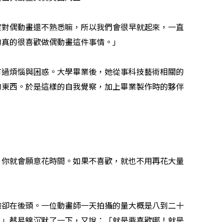
實對偶動畫還不熟悉嘛，所以我們會很早就起來，一直
的真的很喜歡做偶動畫這件事情。」
有過煩惱與困惑。大學畢業後，她從事科技藝術相關的
的東西。於是這樣的自我覺察，加上畢業製作時的夥伴
，你就會願意花時間。如果不喜歡，就也不用再花大量
驗卻在後頭。一位動畫師一天拍攝的量大概是八到二十
。」蔡易錦沉默了一下，又說：「就是要喜歡哪！就是