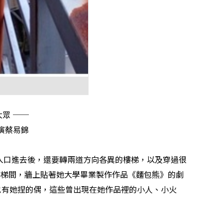
大眾
──
演蔡易錦
入口進去後，還要轉兩道方向各異的樓梯，以及穿過很
樓梯間，牆上貼著她大學畢業製作作品《麵包熊
》的劇
也有她捏的偶，這些曾出現在她作品裡的小人、小火