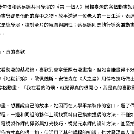
黃勻弦和蔡易錦共同導演的《當
一個人
》橫掃
臺灣的各個動畫短
動畫獎都是他們的囊中之物。故事透過一位老人的一日生活，表
弦是總導演，控制全片的氛圍與調性；蔡易錦則是執行導演兼動
手。
西，真的喜歡
歡看動漫的蔡易錦，喜歡到會拿筆照著漫畫描，但她自謙畫得不
的
《地獄新娘
》
，敬佩魏斯
・
安德森在《犬之島
》
用停格技巧做
停格動畫。「我在看的時候，就覺得真的很開心，我是真的喜歡
動畫、想要說自己的故事，她因而在大學畢業製作的當口，選了
課程，一邊和同組的夥伴上網找資料自己摸索捏偶的方法。不僅
、電視製作課的攝影與打光技巧、視覺元素課的設計方法，甚至
製作方式真的很土炮，但活用了其他課程的知識，也才發現真人