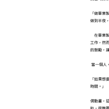
「做畢業
做到半夜
在畢業
工作，然
的鼓勵，
當一個人
「如果想
時間。」
偶動畫，
秒，很難