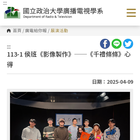
:::
跳
到
主
要
內
容
首頁
/
廣電給你報
/
展演活動
區
塊
:::
113-1 侯班《影像製作》──《千禮條條》心
得
日期：2025-04-09