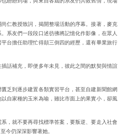
師也紛紛到場，與來自各屆的系友們共敘舊情，現場
關尚仁教授致詞，揭開整場活動的序幕。接著，麥克
系。系友們一段段口述彷彿將記憶化作影像，在眾人
習平台擔任助理忙得顛三倒四的經歷，還有畢業旅行
住插話補充，即便多年未見，彼此之間的默契與情誼
材匱乏到逐步建置各類實習平台，甚至自建新聞館網
他以自家種的玉米為喻，雖比市面上的果實小，卻風
電系，就不要再尋找標準答案，要叛逆、要走入社會
，至今仍深深影響著她。