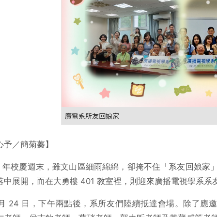
廣電系所友回娘家
心予／簡菊蓁】
98 年校慶週末，雖文山區細雨綿綿，卻掩不住「系友回娘
落中展開，而在大勇樓 401 教室裡，則迎來廣播電視學系
年 5 月 24 日，下午兩點後，系所友們陸續抵達會場。除