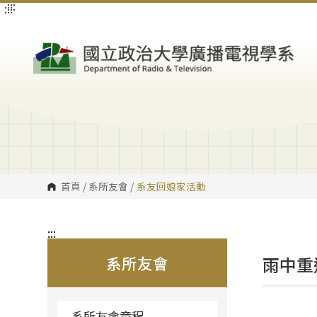
:::
:::
跳
到
主
要
內
容
區
塊
首頁
/
系所友會
/
系友回娘家活動
:::
系所友會
雨中重
系所友會章程