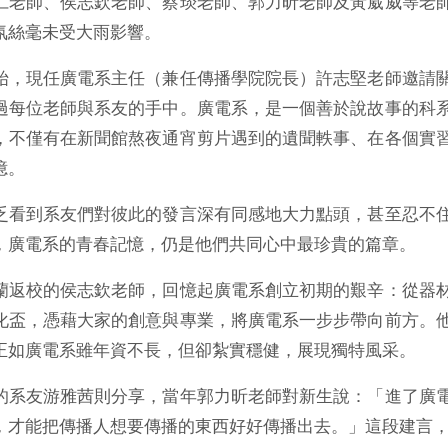
仁老師、侯志欽老師、蔡琰老師、郭力昕老師及黃葳威等老
氛絲毫未受大雨影響。
始，現任廣電系主任（兼任傳播學院院長）許志堅老師邀請
過每位老師與系友的手中。廣電系，是一個善於說故事的科
，不僅有在新聞館熬夜通宵剪片遇到的遺聞軼事、在各個實
憶。
乏看到系友們對彼此的發言深有同感地大力點頭，甚至忍不
，廣電系的青春記憶，仍是他們共同心中最珍貴的篇章。
蘭返校的侯志欽老師，回憶起廣電系創立初期的艱辛：從器
化盃，憑藉大家的創意與專業，將廣電系一步步帶向前方。
正如廣電系雖年資不長，但卻紮實穩健，展現獨特風采。
的系友游雅茜則分享，當年郭力昕老師對新生說：「進了廣
，才能把傳播人想要傳播的東西好好傳播出去。」這段建言