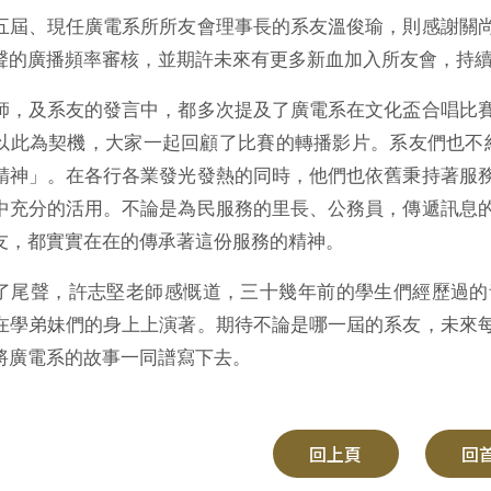
五屆、現任廣電系所所友會理事長的系友溫俊瑜，則感謝關
聲的廣播頻率審核，並期許未來有更多新血加入所友會，持
師，及系友的發言中，都多次提及了廣電系在文化盃合唱比
以此為契機，大家一起回顧了比賽的轉播影片。系友們也不
精神」。在各行各業發光發熱的同時，他們也依舊秉持著服
中充分的活用。不論是為民服務的里長、公務員，傳遞訊息
友，都實實在在的傳承著這份服務的精神。
了尾聲，許志堅老師感慨道，三十幾年前的學生們經歷過的
在學弟妹們的身上上演著。期待不論是哪一屆的系友，未來
將廣電系的故事一同譜寫下去。
回上頁
回