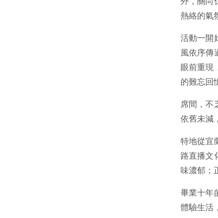
外，關尚
熱絡的氣
活動一開
風依序傳
眼前重現
的難忘回
席間，不
依舊未減
特地從宜
路直播文
味濃郁；
畢業十年
體驗生活