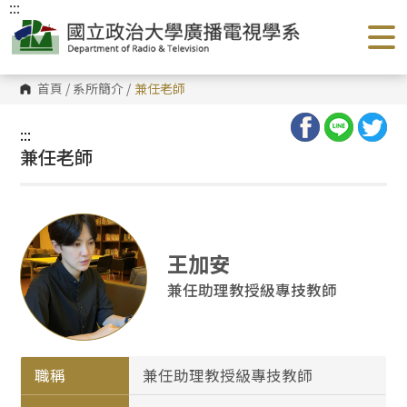
:::
跳
到
主
要
內
容
首頁
/
系所簡介
/
兼任老師
區
塊
:::
兼任老師
王加安
兼任助理教授級專技教師
職稱
兼任助理教授級專技教師