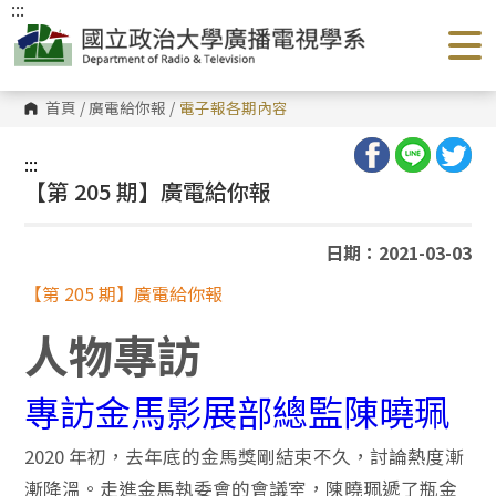
:::
跳
到
主
要
內
容
首頁
/
廣電給你報
/
電子報各期內容
區
塊
:::
【第 205 期】廣電給你報
日期：2021-03-03
【第 205 期】廣電給你報
人物專訪
專訪金馬影展部總監陳曉珮
2020 年初，去年底的金馬獎剛結束不久，討論熱度漸
漸降溫。走進金馬執委會的會議室，陳曉珮遞了瓶金