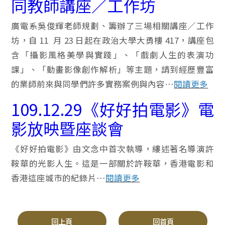
同教師講座／工作坊
廣電系吳俊輝老師規劃、籌辦了三場相關講座／工作
坊，自 11 月 23 日起在政治大學大勇樓 417，講座包
含「攝影風格美學與實踐」、「戲劇人生的表演功
課」、「動畫影像創作解析」等主題，請到經歷豐富
的業師前來與同學們許多實務案例與內容…
閱讀更多
109.12.29《好好拍電影》電
影放映暨座談會
《好好拍電影》由文念中首次執導，縷述著名導演許
鞍華的光影人生。這是一部關於許鞍華，香港電影和
香港這座城市的紀錄片…
閱讀更多
回上頁
回首頁