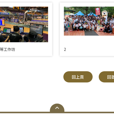
等工作坊
2
回上頁
回