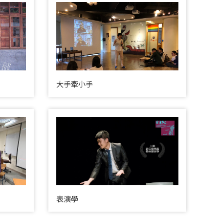
大手牽小手
表演學