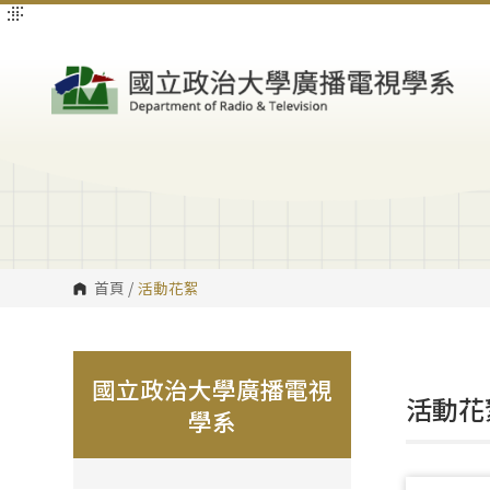
:::
:::
跳
到
主
要
內
容
區
塊
首頁
/
活動花絮
國立政治大學廣播電視
活動花
學系