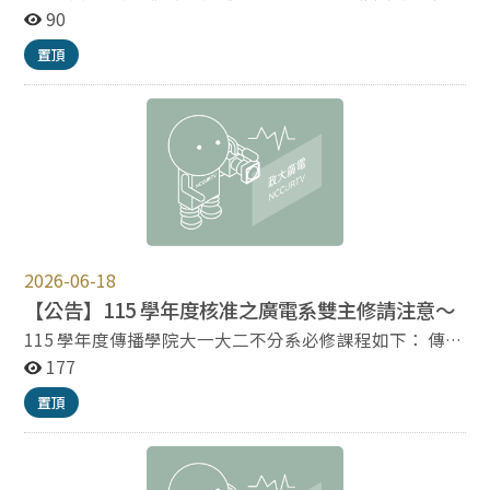
心；圖／何梓昊、王彥晴 為延續優良傳統，政大廣電系
90
於每年下學期末舉行獨立專題畢業影展，由學生自行策
置頂
展，展出畢業生之畢業作品。本次影展涵蓋三支劇情片與
一支紀錄片作品，將對外公開放映，鼓勵學生進行作品的
對話與交流。114學年度獨立專題由卓庭伍老師與鍾適芳
老師指導，引導學生在人生轉折的未竟之間，與創作共
舞。 本影展以《未竟之間》為題，試圖凝視在二十出頭
的年紀，未完成狀態中，不斷面臨選擇、在創作與實踐的
混沌之中掙扎的自己。 在成為與未成為之間，在離開與
留下之間，在夢想與現實之間，我們持續擺盪，卻始終難
以抵達任何一端的穩定位置。這些看似短暫的猶疑與過
渡，逐漸不再只是過程，而成為一種持續存在的狀態。掙
2026-06-18
扎因此不只是情緒或事件，而是一種結構性的經驗，一種
【公告】115 學年度核准之廣電系雙主修請注意～
無法完成、無法結束、也無法真正離開的狀態延續。 我
115 學年度傳播學院大一大二不分系必修課程如下： 傳播
們試圖凝視這些被延宕的時刻：那些未被完成的選擇、未
概論 傳播與社會 傳播與當代思潮 互動設計基礎（115 學
177
能實現的身分、以及始終無法抵達的未來想像。我們不將
期起） 基礎影音製作 資料分析基礎與策略 ※除傳院大一
「之間」視為過渡，而將其視為一種棲居之地；我們不將
置頂
大二不分系大一生灌檔必修課外，重修、補修、雙主修生
「未竟」視為缺失，而視為當代生命的常態。 我們希望
請自行選課。
透過這樣的策展主題以及影展的播映，邀請所有共同參與
創作的同學們，以及所有對本次創作有興趣的觀眾一起走