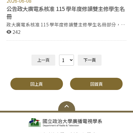
2026-06-08
紀錄片的形式與主角和觀眾一同探討跨越邊界與持續流
系統、輸入資料、登記選課並列印申請表單，經相關單位
動。製作展中，《過境》以被攝者的照片、紀錄片
審核同意、繳納學分費後，送註冊組登錄選課資料。 為發
公告政大廣電系核准 115 學年度修讀雙主修學生名
trailer、仿擬的標語等拼組出展覽裝置，影片播映則安排
送選課結果，請同學事先確認電子郵件帳號之正確性，並
冊
在次週的《未竟之間》影展系列活動。 ↑ 紀錄片《過
於規定期間內透過網路或電子郵件信箱查詢選課結果，亦
政大廣電系核准 115 學年度修讀雙主修學生名冊部分，請
境》將主角的過往照片以殘缺的形式呈現，引領觀眾進入
可於選課期間透過選課系統之「課表」頁籤，取得即時的
見下方 PDF 檔案。
242
主角與被迫與過去割捨的處境。（照片提供：鍾適芳） 何
課表。 選課日程表及選課相關訊息另公告於教務處網站／
慕昀的《A Hint From Yours》作品以實驗影像的形式展現
服務項目／選課/本校選課。
了對時空的私密凝視 。投影在舊玻璃窗上的影像，將創作
者回故鄉生活的記憶化作直視陽光後閉眼仍殘留的「光
斑」，書寫一場此刻對過去、陌生且複數的「我（創作
上一頁
下一頁
者）」的想像。 ↑ 實驗影像《A Hint From Yours》將畫
面投影在舊玻璃上，體驗創作者記憶中的點點光斑。（照
片提供：何慕昀） 蕭雅甄、方翊豪與顧晟安共同創作的音
回上頁
回首頁
樂影像作品《關係標本》以兩把吉他的音符與第三人視角
的鏡頭，描繪出在感情中陷入「以愛為名」的束縛與控制
中的型態，與被剝奪的內在空間。利用雙重感官的建立，
與觀眾一起探問情感中的自我。除了音樂與 MV 創作外，
製作展現場也以裝置的形式再現 MV 的場景。 ↑ 音樂影像
作品《關係標本》透過聲音與影像描繪情感中的關係與內
心掙扎。（照片提供：鍾適芳） 劇場單元：時空與選擇的
宇宙重演 舞台劇作品《星星交錯六千次》譯自 Nick