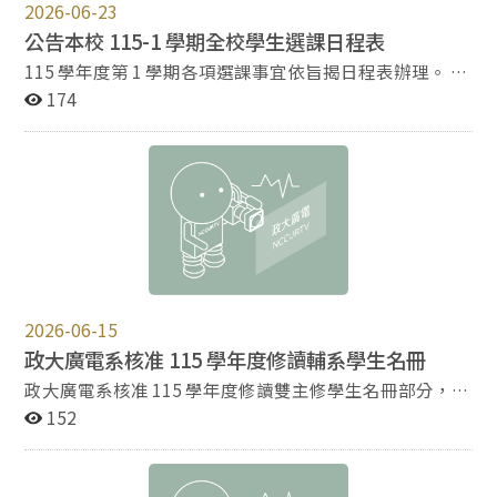
2026-06-23
拉扯，將這些看似短暫的猶疑，轉化為一場場與觀眾共鳴
公告本校 115-1 學期全校學生選課日程表
的對話。 展場空間以概念短片與詩意佈置交織 ，引導觀
眾走入創作者們「持續擺盪」的經驗結構中。製作展可就
115 學年度第 1 學期各項選課事宜依旨揭日程表辦理。 本
作品形式分做四個單元：聲音作品、影像作品、劇場作
校選課應於網路選課系統進行，期程簡要說明如下： 公告
174
品、遊戲設計作品，從具象的感官體驗到虛擬的互動世
開課課程、選課訊息：115 年 7 月 13 日起。開放追蹤清
界，各自呈現出創作者對當代社會與個人生命的反思。 聲
單登記：115 年 8 月 4 日起。 「學士班學生超減修習學分
音單元：聲響與感官的全新試驗 魔毯旅行社成員江寧與連
數」申請： 第一階段：115 年 8 月 4 日至 8 月 12 日申
永玉的創作作品《無花之地》，讓觀眾身處於團隊悉心佈
請，115 年 8 月 13 日至 8 月 14 日學系審核。 第二階段：
置的展間中聆聽聲音劇場，彷彿與主角一起身臨土耳其旅
115 年 8 月 15 日至 8 月 31 日申請，115 年 9 月 1 日至 9
館。隨著主角們在命運漩渦中周旋的故事發展，引領聽眾
月 2 日學系審核。 「學士班四年級學生體育補修」申請：
反思，個體究竟該如何在不利於己的逆境中，與現實世界
115 年 8 月 4 日至 8 月 31 日。 「被擋修科目允許選課登
交涉出一場不違背靈魂的滿意交易。 ↑ 聲音劇場《無花
記」列印及送單：列印時間為 115 年 8 月 4 日至 9 月 14
之地》將聲音劇場中的場景還原，彷彿置身在故事中。
日下午 5 時止，送單時間為 115 年 8 月 13 日至 9 月 14 日
2026-06-15
（照片提供：鍾適芳） 高赫柱的電子音樂作品《Raining
下午 5 時止。 國內校際選課申請作業：依據台聯大四校教
政大廣電系核准 115 學年度修讀輔系學生名冊
Taipei》是一系列為台北這座城市量身打造的電子音樂，
務長會議之決議，台聯大四校校際選課結束日統一訂定在
巧妙融入 House、Garage 以及 DnB (Drum and Bass) 元
開學第二週最後一天工作日（即自 115 年 8 月 18 日上午
政大廣電系核准 115 學年度修讀雙主修學生名冊部分，請
素 ，將台北獨特的光影、雨水與混濁氛圍具象化。除了展
9 時至 9 月 18 日下午 5 時止）。 第一階段初選自 114 學
見下方 PDF 檔案。
152
期內都可以聆聽音檔外，更於展覽的最後一天，在新聞館
年起開放 2 天登記：115 年 8 月 18 日上午 9 時至 8 月 19
舉辦了一場 40 分鐘的現場閉幕演出。新聞館頓時變身
日下午 5 時止。 第二階段初選維持 3 天登記：115 年 8 月
live house，在燈光、節奏觀眾隨著音樂節拍一同感受不
24 日上午 9 時至 8 月 26 日下午 5 時止。 初選結果請於