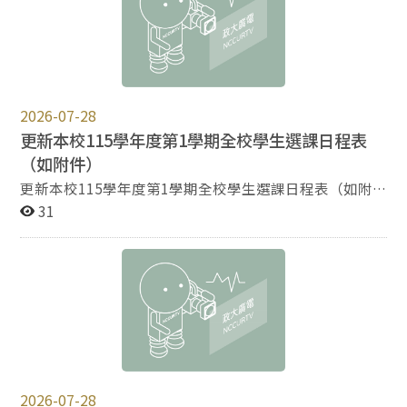
入未竟之地，也邀請業界講師——陳瑄老師、沈可尚老師
與創作者進行對話，一同探尋那些存於滯流中的漣漪，望
見猶疑之際的掙扎與美麗。也期盼在這之中，創作者們的
交流互動，能為同學們撥開迷霧，豁然開朗。 本次影展
共播映三部劇情短片和一部紀錄短片， 依序為
《FILO》、《雀斑》、《終點站之後》與《過境》，主題
2026-07-28
包括喜劇與悲劇、家庭困境、身份認同等，透過各式影像
更新本校115學年度第1學期全校學生選課日程表
手法與類型，堆砌出一部部精彩絢爛的創作成品。 特別
（如附件）
感謝卓庭伍老師與鍾適芳老師，以溫暖與真誠，陪伴每部
作品一步步的成長與完整，使學生透過想法的激盪及意見
更新本校115學年度第1學期全校學生選課日程表（如附
的回饋走過創作的艱苦，也讓每部作品在最後的呈現展現
件） 依據大學招聯會115年7月8日公告115學年度分科測
31
光芒。 或許在作品的完成與未完成之間，在混沌之地尋
驗放榜時間 延後到115年8月17日(星期一)，為利本校學
覓真理所留下的足跡，就是我們自立於未竟之間的最佳證
士班新生選課作 業，故同步更新旨揭日程表。
明。 2026獨立專題影展《未竟之間》圓滿結束 【策展
工作團隊】 策展人：楊絜安 策展團隊：許維心 行銷宣傳
組：林佑珊、鄭子鴻 影片組：衛霽昀、周易萱 視設組：
謝雨彤 現場工作協力： 黃克宣、魏思涵、吳靜恩、潘若
萱、李橙夏、陳逸璇、王師湲、何梓昊、洪若曦 王彥晴
獨立專題參展同學： 黃克宣、魏思涵、林佑珊、李橙夏、
許維心、衛霽昀、楊絜安、周易萱、洪若曦 潘若萱、鄭子
2026-07-28
鴻、謝雨彤、何梓昊 指導老師：卓庭伍、鍾適芳