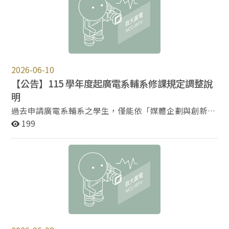
一樣的台北都市縮影。 ↑ 電子音樂《Raining Taipei》創
115 年 8 月 29 日上午 9 時始自行至選課系統查詢。 加退
作者現場演出，節拍與氣氛呈現出台北樣貌。（照片提
選登記及分發：115 年 9 月 7 日上午 9 時至 9 月 14 日下午
供：鍾適芳） 葉柏均作品《Wandering Möbius》將電吉
5 時止。 加簽暨退課單列印及申請：115 年 9 月 15 日上
他的轟鳴化為音軌，創造出迷幻的瞪鞋（Shoegaze）搖
午 9 日時至 9 月 21 日，自 103 學年度起，退課不計 額度
滾音樂，將莫比烏斯環「正面即背面、無限循環」的意象
學士班學生加簽課程以 5 門課為限；碩、博士班加簽課程
作為核心概念，透過音樂傳達出移動就是意義本身。 ↑
以 3 門課為限，選課學分總數仍依學分上下限規定。 非歸
2026-06-10
瞪鞋搖滾《Wandering Möbius》現場展出唱片設計，觀
責學生事由選課處理：115 年 9 月 23 日上午 9 時至 9 月
【公告】115 學年度起廣電系輔系修課規定調整說
眾可在現場戴上耳機，進入三首單曲不間斷的旅程。（照
29 日下午 5 時止。 已選上課程「允許擋修及重複修習」
片提供：鍾適芳） 在《夢之旅人》作品中，創作者蔡方瑜
明
申請：115 年 8 月 18 日至 9 月 29 日下午 5 時止。 網路確
利用管弦樂組織而成的音符訴說一部想像的動畫《夢之旅
認選課結果：115 年 9 月 23 日至 9 月 30 日。 停修單列印
過去申請廣電系輔系之學生，僅能依「媒體企劃與創新學
人》。在故事中，神祕角色「2307」能藉由改寫與參觀
及申請：列印時間為 115 年 10 月 19 日上午 9 日時至 11
程」規定修習課程。經本系系務會議決議通過，自 115 學
199
他人夢境來解決煩惱，在與「2307」的引指下，一段旅
月 13 日下午 5 時止，收件時間為 115 年 11 月 2 日至 11
年度起，廣電系輔系修課規範調整如下： 輔系應修總學分
程與追星文化相關的旅程開始，也在音符的陪伴下溫柔撫
月 13 日下午 5 時止。 第一階段初選未選上的課程，學生
數維持 24 學分。 傳院大一大二不分系必修課程共 6 學
平了現實的代溝。 ↑ 交響樂《夢之旅人》展示假想故事
應於初選第二階段重新登記；第二階段初選分發未選上科
分： 傳播概論（3 學分） 基礎影音製作（3 學分） 傳院大
畫面，配合音樂，讓聽眾一同進入夢境。（照片提供：鍾
目進入遞補清單，待加退選期間進行遞補，各階段分發上
一大二不分系選修課程須由 6 科擇 2 科，共 6 學分。 廣電
適芳） 影像單元：凝視現實與記憶的樣貌 作品《過境》
限為學生修習學分上限。 學生若因系統分發錯誤等非歸責
系大三及大四開設之專業必、群（選）修課程須修習 4
的團隊由四位僑外生潘若萱、鄭子鴻、謝雨彤和何梓昊組
學生之事由，得於規定期間內附報告書及證明文件，依程
科，共 12 學分。 詳細課程內容請參閱下方附件「115 學
成，記錄遭受政治迫害的主角，在被迫滯留異國、離開與
序送請教務長同意後辦理選課。 本校或外校學生辦理「國
年度輔系修課規定及科目表」。 本案不溯及既往。115 學
回去都成為不可能的處境下，如何獨自在陌生的土地上重
內校際選課申請作業」，施行線上申請。「國內校際選課
年度以前已核准修讀廣電系輔系之學生，仍應依申請當學
新建構生活 。團隊自稱「移學生」（移動中的學生），以
申請系統」連結置於本校選課系統。申請程序為，登入該
年度之修課規定辦理。