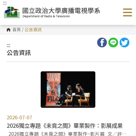
:::
跳
到
主
要
內
容
首頁
/
公告資訊
區
塊
:::
公告資訊
2026-07-07
2026獨立專題《未竟之間》畢業製作：影展成果
2026獨立專題《未竟之間》畢業製作~影片展 文／許維