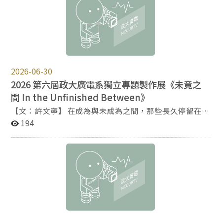
在115年8月起送達教務處註冊組(以下稱註冊組)者，製發
新版學生證。 二、舊版學生證發放暨補發： (一)115學年
度新生提早於115年2月入學者，以舊版學生證製發，日
後遺失補發時，依公告第一點之(二)製發新版學生證。
(二)交換生(含訪問生)以舊版學生證辦理製發與遺失補
發。後續改發新版學生證之時機，將由註冊組以學年期為
2026-06-30
單位進行評估，在舊版庫存量不足以供應新一期（批）學
2026 第六屆政大廣電系獨立專題製作展《未竟之
生製發時，即逕予改發新版學生證，屆時將不再另行公
間 In the Unfinished Between》
告。 三、自115年8月起辦理畢業或退學離校之學生，學
生證將不再壓印離校燙金字樣。持證學生於離校後身分即
【文：許文寧】 在成為與未成為之間，那些長久停留在未
已變更，切勿繼續持證冒用學生身分享有各項優惠，以免
完成狀態裡的掙扎與猶疑，在指南山腳下找到了得以安放
194
觸犯相關法律責任。
的敘事空間。 今年廣電系獨立專題於 6 月 4 日至 6 月 7
日，在政大新聞館展演廳舉辦製作展，與 6 月 11、12、
14 三日的影展共同以《未竟之間 In the Unfinished
Between》為題，展出由畢業生歷經一年潛心創作，將大
學四年的所學成果，匯聚成一場跨越媒介與感官的創作盛
宴。 多元媒介共同擺盪 四大單元展現新世代敘事 本次製
作展共展出 10 組不同類型之作品，類型涵蓋聲音、影
像、劇場與遊戲四個不同類型的創作。創作者透過不同的
媒材，敏銳地捕捉個體在現實與夢想、留下與離開之間的